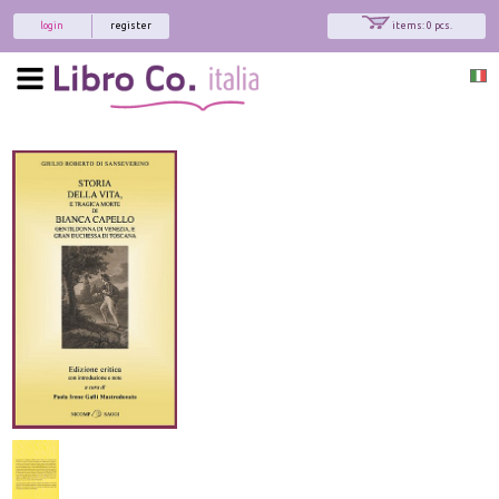
login
register
items: 0 pcs.