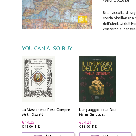
Weight: 0.26 kg
Una raccolta di sag
storia bimillenaria 
dell'identità dell'E
concetto di persona 
YOU CAN ALSO BUY
Il linguaggio della Dea
La Massoneria Resa Comprensibile ai Suoi Adepti. Vol. 3: il Maestro.
Wirth Oswald
Marija Gimbutas
€ 14.25
€ 34.20
€ 15.00 -5 %
€ 36.00 -5 %