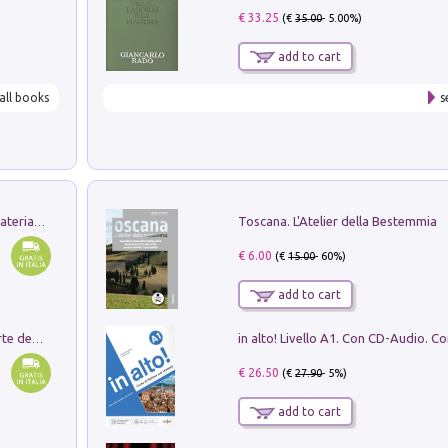
€ 33.25
(€
35.00
- 5.00%)
add to cart
all books
s
Toscana. L'Atelier della Bestemmia
L'orientalizzante a Capua. Contesti e materiali dagli scavi di Werner Johannowsky nella necropoli di Fornaci. Nuova ediz.
€ 6.00
(€
15.00
- 60%)
add to cart
Ricerche dei dottorandi in storia dell'arte della Sapienza
€ 26.50
(€
27.90
- 5%)
add to cart