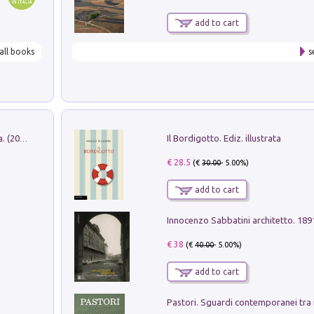
add to cart
all books
s
Il Bordigotto. Ediz. illustrata
Dromos. Libro periodico di architettura. (2026). Vol. 15: Post-model
€ 28.5
(€
30.00
- 5.00%)
add to cart
Innocenzo Sabbatini architetto. 18
€ 38
(€
40.00
- 5.00%)
add to cart