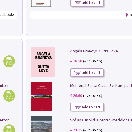
add to cart
all books
s
Angela Brandys. Outta Love
€ 28.50
(€
30.00
- 5%)
add to cart
Ruderi delle ville Romano Sabine nei dintorni di Poggio Mirteto. Illustrati dal dott.re prof.re cav.re Ercole Nardi regio ispettore degli scavi e monumenti. Anno 1885. Tavole e studio. Con 25 tavole fuori testo in cartella editoriale
€ 26.60
(€
28.00
- 5%)
add to cart
Ruderi delle ville Romano Sabine nei dintorni di Poggio Mirteto. Illustrati dal dott.re prof.re cav.re Ercole Nardi regio ispettore degli scavi e monumenti. Anno 1885
€ 71.25
(€
75.00
- 5%)