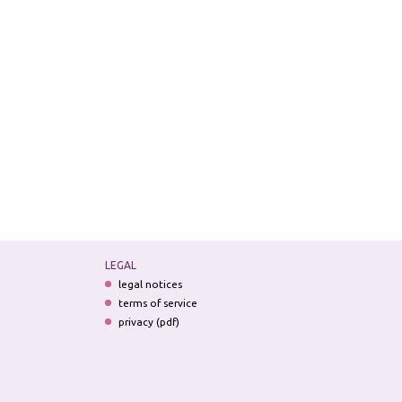
LEGAL
legal notices
terms of service
privacy (pdf)