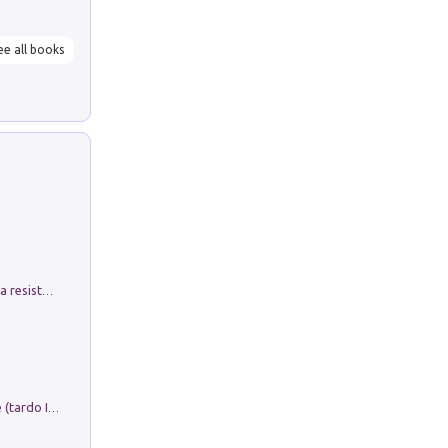
ee all books
Memorial Santa Giulia. Sculture per la resistenza Monchio di Palagano
Sofiana. In Sicilia centro-meridionale (tardo III-metà IX secolo d.C.): dall'agro-town tardo-imperiale al villaggio medio-bizantino. Nuova ediz.