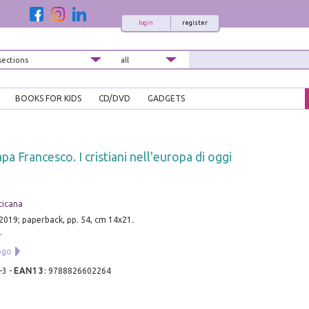
login
register
BOOKS FOR KIDS
CD/DVD
GADGETS
pa Francesco. I cristiani nell'europa di oggi
aticana
 2019; paperback, pp. 54, cm 14x21.
.
ogo
-3
-
EAN13
:
9788826602264