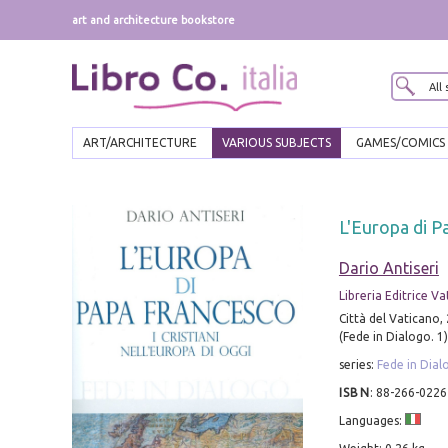
art and architecture bookstore
ART/ARCHITECTURE
VARIOUS SUBJECTS
GAMES/COMICS
L'Europa di Pa
Dario Antiseri
Libreria Editrice V
Città del Vaticano,
(Fede in Dialogo. 1)
series:
Fede in Dial
ISBN
:
88-266-0226
Languages: