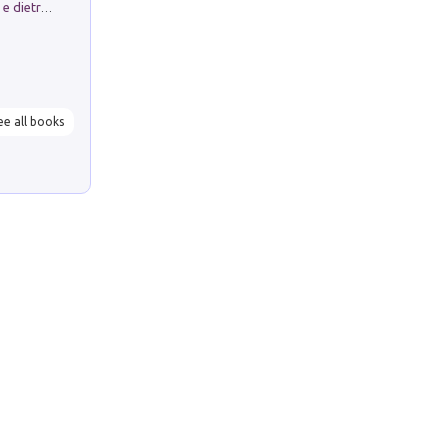
Conte e Mattarella. Sul palcoscenico e dietro le quinte del Quirinale. Un racconto sulle istituzioni
ee all books