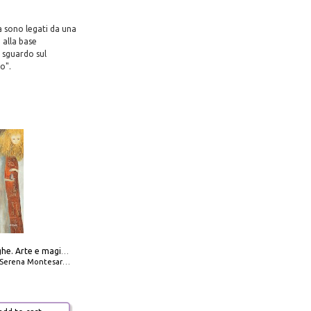
a sono legati da una
 alla base
o sguardo sul
o".
Amabili streghe. Arte e magie di Leonora Carrington e Remedios Varo
Serena Montesarchio