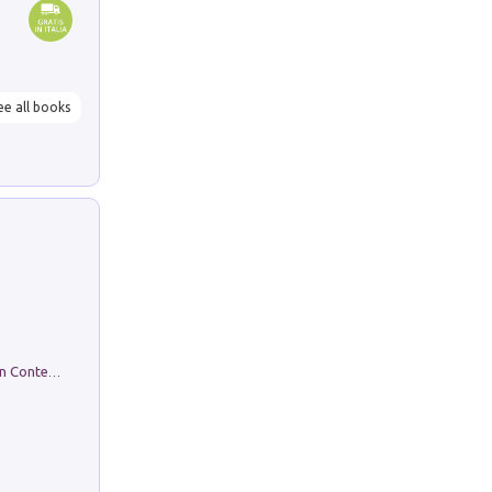
ee all books
in alto! Livello A1. Con CD-Audio. Con Contenuto digitale per accesso on line