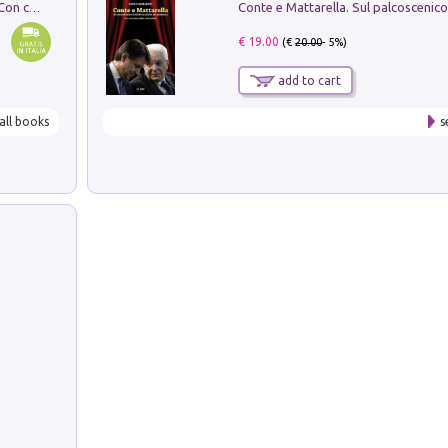
I monumenti funerari del Lazio antico. Con cartella con tavole
€ 19.00
(€
20.00
- 5%)
add to cart
all books
s