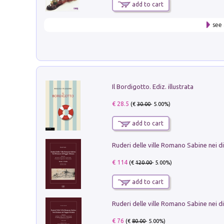
add to cart
see 
Il Bordigotto. Ediz. illustrata
€ 28.5
(€
30.00
- 5.00%)
add to cart
€ 114
(€
120.00
- 5.00%)
add to cart
€ 76
(€
80.00
- 5.00%)