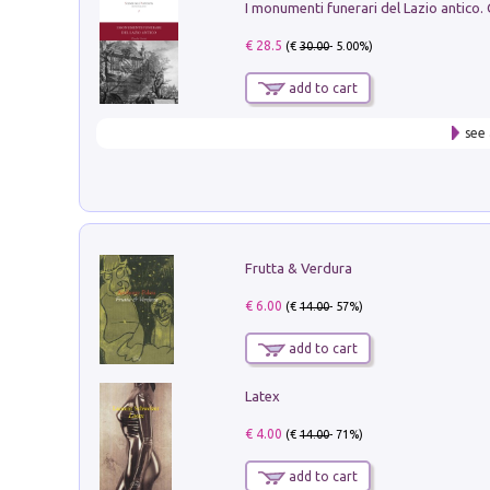
€ 28.5
(€
30.00
- 5.00%)
add to cart
see 
Frutta & Verdura
€ 6.00
(€
14.00
- 57%)
add to cart
Latex
€ 4.00
(€
14.00
- 71%)
add to cart