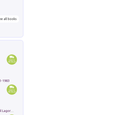
ee all books
91-1983
Pastori. Sguardi contemporanei tra il Lagorai e la pianura. Ediz. illustrata