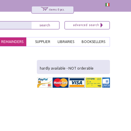
items: 0 pcs.
REMAINDERS
SUPPLIER
LIBRARIES
BOOKSELLERS
x
Interessato ai nostri libri?
hardly available - NOT orderable
Allora iscriviti alla nostra newsletter!
Sarai informato delle nostre novità, potrai
comunque cancellarti quando desideri.
modulo di iscrizione