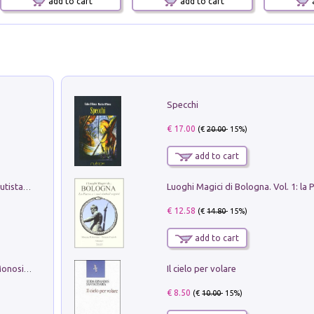
add to cart
add to cart
a
Specchi
€ 17.00
(€
20.00
- 15%)
add to cart
Pietro Bellotti Detto Canaletty. Un Vedutista Veneziano nella Francia dell'Ancien Régime
€ 12.58
(€
14.80
- 15%)
add to cart
Il cielo per volare
La seduzione del gusto con Pipero & Monosilio
€ 8.50
(€
10.00
- 15%)