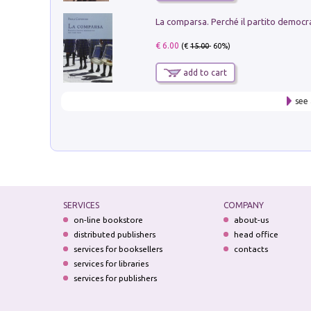
€ 6.00
(€
15.00
- 60%)
add to cart
see 
SERVICES
COMPANY
on-line bookstore
about-us
distributed publishers
head office
services for booksellers
contacts
services for libraries
services for publishers