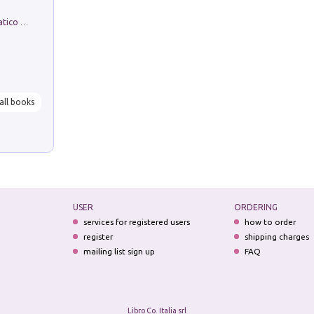
La comparsa. Perché il partito democratico non è mai nato
all books
USER
ORDERING
services for registered users
how to order
register
shipping charges
mailing list sign up
FAQ
Libro Co. Italia srl