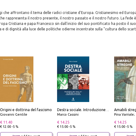
gi che affrontano il tema delle radici cristiane d'Europa. Cristianesimo ed Europ
che rappresenta il nostro presente, il nostro passato e il nostro futuro. La fede è
uropa Cristiana e papa Francesco sin dall'inizio del suo pontificato ha posto il su
e di dignità alla luce delle politiche odierne incentrate sulla "cultura dello scart
Origini e dottrina del fascismo
Destra sociale. Introduzione alla «terza via», tra identità, comunità e alternativa al sistema
Giovanni Gentile
Marco Cassini
Pina Varriale; 
€ 11.40
€ 14.25
€ 14.25
€ 12.00 -5 %
€ 15.00 -5 %
€ 15.00 -5 %