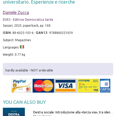
universitario. Esperienze e ricerche
Daniele Zucca
EDES - Editrice Democratica Sarda
Sassari, 2023; paperback, pp. 160.
ISBN
:
88-6025-103-6
-
EAN13
:
9788860251039
Subject: Magazines
Languages:
Weight: 0.77 kg
hardly available - NOT orderable
YOU CAN ALSO BUY
Destra sociale. Introduzione alla «terza via», tra identità, comunità e alternativa al sistema