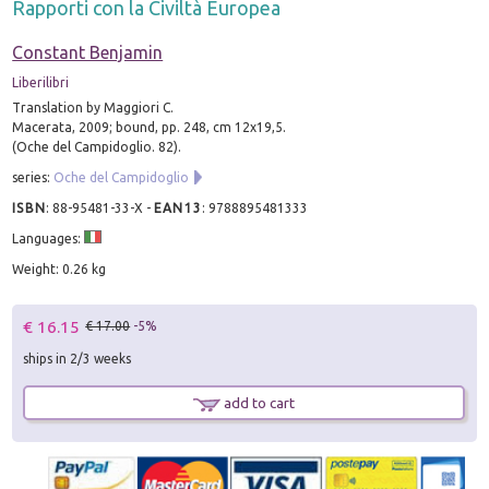
Rapporti con la Civiltà Europea
Constant Benjamin
Liberilibri
Translation by Maggiori C.
Macerata, 2009; bound, pp. 248, cm 12x19,5.
(Oche del Campidoglio. 82).
series:
Oche del Campidoglio
ISBN
:
88-95481-33-X
-
EAN13
:
9788895481333
Languages:
Weight: 0.26 kg
€ 16.15
€ 17.00
-5%
ships in 2/3 weeks
add to cart