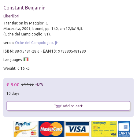
Constant Benjamin
Liberilibri
Translation by Maggiori C.
Macerata, 2009; bound, pp. 140, cm 12,5x19,5.
(Oche del Campidoglio. 81).
series:
Oche del Campidoglio.
ISBN
:
88-95481-28-3
-
EAN13
:
9788895481289
Languages:
Weight: 0.16 kg
€ 8.00
€ 14.00
-43%
10 days
add to cart