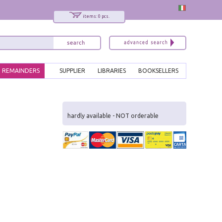
items: 0 pcs.
REMAINDERS
SUPPLIER
LIBRARIES
BOOKSELLERS
x
Interessato ai nostri libri?
hardly available - NOT orderable
Allora iscriviti alla nostra newsletter!
Sarai informato delle nostre novità, potrai
comunque cancellarti quando desideri.
modulo di iscrizione