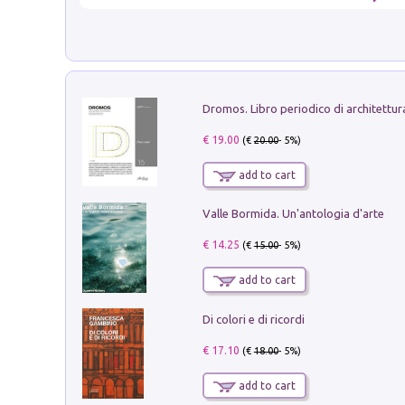
€ 19.00
(€
20.00
- 5%)
add to cart
Valle Bormida. Un'antologia d'arte
€ 14.25
(€
15.00
- 5%)
add to cart
Di colori e di ricordi
€ 17.10
(€
18.00
- 5%)
add to cart