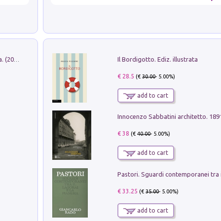
Il Bordigotto. Ediz. illustrata
Dromos. Libro periodico di architettura. (2026). Vol. 15: Post-model
€ 28.5
(€
30.00
- 5.00%)
add to cart
Innocenzo Sabbatini architetto. 18
€ 38
(€
40.00
- 5.00%)
add to cart
€ 33.25
(€
35.00
- 5.00%)
add to cart