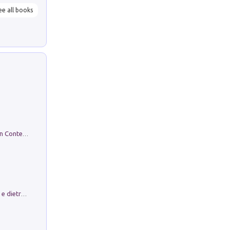
ee all books
in alto! Livello A1. Con CD-Audio. Con Contenuto digitale per accesso on line
Conte e Mattarella. Sul palcoscenico e dietro le quinte del Quirinale. Un racconto sulle istituzioni