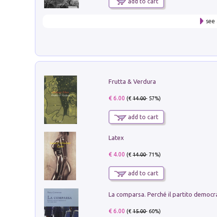
add to cart
see 
Frutta & Verdura
€ 6.00
(€
14.00
- 57%)
add to cart
Latex
€ 4.00
(€
14.00
- 71%)
add to cart
€ 6.00
(€
15.00
- 60%)