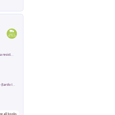
Memorial Santa Giulia. Sculture per la resistenza Monchio di Palagano
Sofiana. In Sicilia centro-meridionale (tardo III-metà IX secolo d.C.): dall'agro-town tardo-imperiale al villaggio medio-bizantino. Nuova ediz.
ee all books