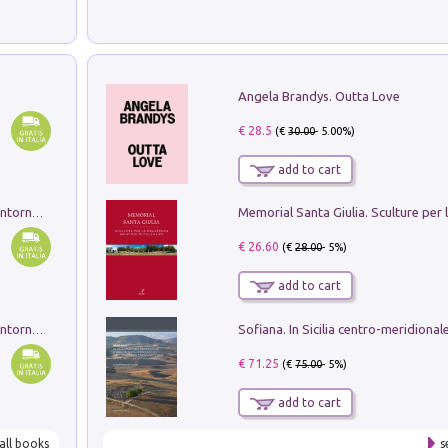
Angela Brandys. Outta Love
€ 28.5
(€
30.00
- 5.00%)
add to cart
Ruderi delle ville Romano Sabine nei dintorni di Poggio Mirteto. Illustrati dal dott.re prof.re cav.re Ercole Nardi regio ispettore degli scavi e monumenti. Anno 1885. Tavole e studio. Con 25 tavole fuori testo in cartella editoriale
€ 26.60
(€
28.00
- 5%)
add to cart
Ruderi delle ville Romano Sabine nei dintorni di Poggio Mirteto. Illustrati dal dott.re prof.re cav.re Ercole Nardi regio ispettore degli scavi e monumenti. Anno 1885
€ 71.25
(€
75.00
- 5%)
add to cart
all books
s