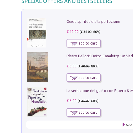
SPECIAL OFFERS AND BESTSELLERS
Guida spirituale alla perfezione
€ 12.00
(€
35.00
- 66%)
add to cart
€ 6.00
(€
30.00
- 80%)
add to cart
€ 6.00
(€
15.00
- 60%)
add to cart
see 