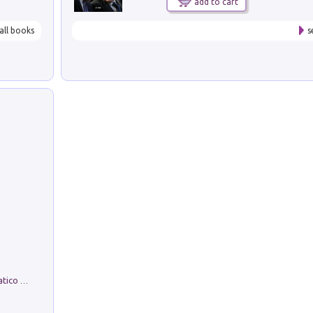
add to cart
all books
s
La comparsa. Perché il partito democratico non è mai nato