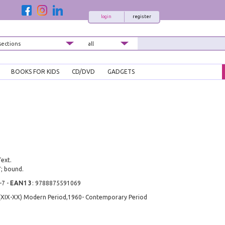
login
register
BOOKS FOR KIDS
CD/DVD
GADGETS
Text.
7; bound.
-7
-
EAN13
:
9788875591069
 (XIX-XX) Modern Period,1960- Contemporary Period