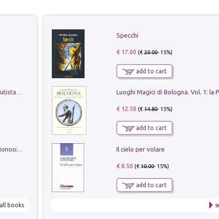
Specchi
€ 17.00
(€
20.00
- 15%)
add to cart
Pietro Bellotti Detto Canaletty. Un Vedutista Veneziano nella Francia dell'Ancien Régime
€ 12.58
(€
14.80
- 15%)
add to cart
Il cielo per volare
La seduzione del gusto con Pipero & Monosilio
€ 8.50
(€
10.00
- 15%)
add to cart
all books
s