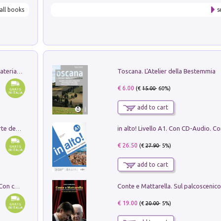
all books
s
Toscana. L'Atelier della Bestemmia
L'orientalizzante a Capua. Contesti e materiali dagli scavi di Werner Johannowsky nella necropoli di Fornaci. Nuova ediz.
€ 6.00
(€
15.00
- 60%)
add to cart
Ricerche dei dottorandi in storia dell'arte della Sapienza
€ 26.50
(€
27.90
- 5%)
add to cart
I monumenti funerari del Lazio antico. Con cartella con tavole
€ 19.00
(€
20.00
- 5%)