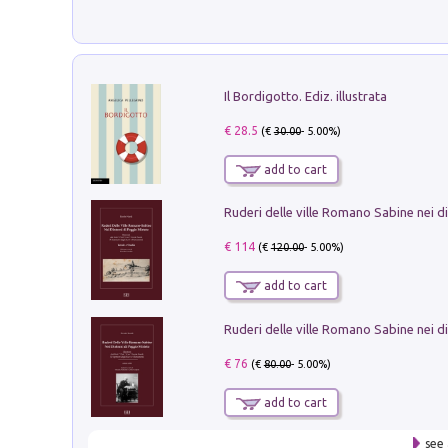
Il Bordigotto. Ediz. illustrata
€ 28.5
(€
30.00
- 5.00%)
add to cart
€ 114
(€
120.00
- 5.00%)
add to cart
€ 76
(€
80.00
- 5.00%)
add to cart
see 