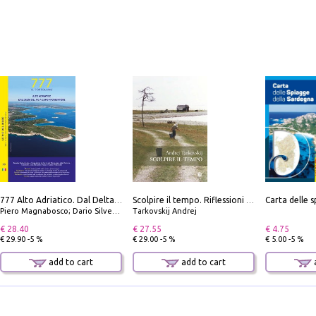
777 Alto Adriatico. Dal Delta del Po a Capo Promontore. Con QR Code
Scolpire il tempo. Riflessioni sul cinema.
Piero Magnabosco; Dario Silvestro; Marco Sbrizzi
Tarkovskij Andrej
€ 28.40
€ 27.55
€ 4.75
€ 29.90 -5 %
€ 29.00 -5 %
€ 5.00 -5 %
add to cart
add to cart
a