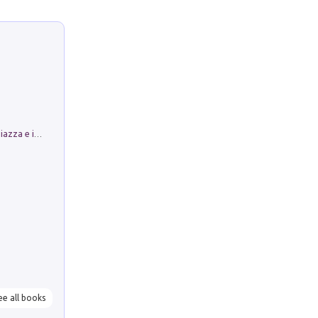
Luoghi Magici di Bologna. Vol. 1: la Piazza e i Suoi Simboli Segreti
ee all books