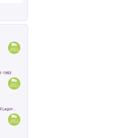
91-1983
Pastori. Sguardi contemporanei tra il Lagorai e la pianura. Ediz. illustrata