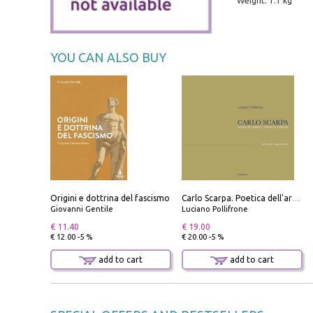
Weight: 1.1 kg
YOU CAN ALSO BUY
Origini e dottrina del fascismo
Carlo Scarpa. Poetica dell'arredo. Tavoli e sedie-Poetics of furniture. Tables and chairs. Ediz. bilingue
Giovanni Gentile
Luciano Pollifrone
€ 11.40
€ 19.00
€ 12.00 -5 %
€ 20.00 -5 %
add to cart
add to cart