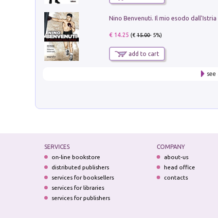
Nino Benvenuti. Il mio esodo dall'Istria
€ 14.25
(€
15.00
- 5%)
add to cart
see 
SERVICES
COMPANY
on-line bookstore
about-us
distributed publishers
head office
services for booksellers
contacts
services for libraries
services for publishers