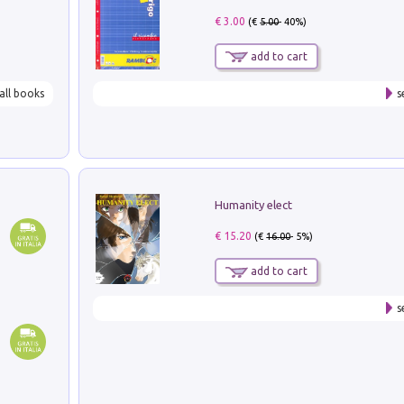
€ 3.00
(€
5.00
- 40%)
add to cart
all books
s
Humanity elect
€ 15.20
(€
16.00
- 5%)
add to cart
s