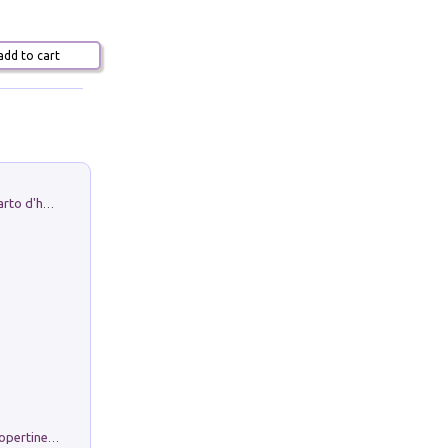
dd to cart
Professor Rantolo. Vol. 1. Brutto quarto d'horror
Rambloc. Ricarmbio quaderno per copertine ad anelli. Righe A/4. Conf. 5 pz