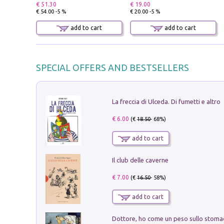
€ 51.30
€ 19.00
€ 54.00 -5 %
€ 20.00 -5 %
add to cart
add to cart
SPECIAL OFFERS AND BESTSELLERS
La freccia di Ulceda. Di fumetti e altro
€ 6.00
(€
18.50
- 68%)
add to cart
Il club delle caverne
€ 7.00
(€
16.50
- 58%)
add to cart