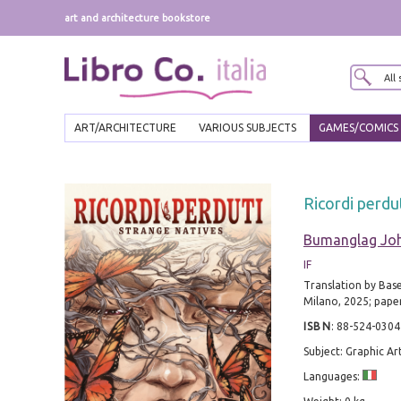
art and architecture bookstore
ART/ARCHITECTURE
VARIOUS SUBJECTS
GAMES/COMICS
Ricordi perdu
Bumanglag Jo
IF
Translation by Bas
Milano, 2025; paperb
ISBN
:
88-524-0304
Subject: Graphic Ar
Languages: