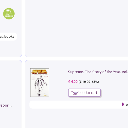
all books
Supreme. The Story of the Year. Vol.
€ 4.00
(€
10.90
- 63%)
add to cart
s
Non si muore di lunedì. Storia del fotoreporter sopravvissuto all'ISIS