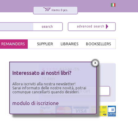
items: 0 pcs.
REMAINDERS
SUPPLIER
LIBRARIES
BOOKSELLERS
x
€ 12.25
€ 12.90
-5%
Interessato ai nostri libri?
10 days
Allora iscriviti alla nostra newsletter!
Sarai informato delle nostre novità, potrai
add to cart
comunque cancellarti quando desideri.
modulo di iscrizione