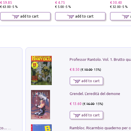
€ 59.85
€ 4.75
€ 30.40
€ 63.00 -5 %
€ 5.00 -5 %
€ 32.00 -5 %
add to cart
add to cart
a
€ 8.50
(€
10.00
- 15%)
add to cart
Grendel. L'eredità del demone
€ 13.60
(€
16.00
- 15%)
add to cart
Dottore, ho come un peso sullo stomaco.... Vol. 3