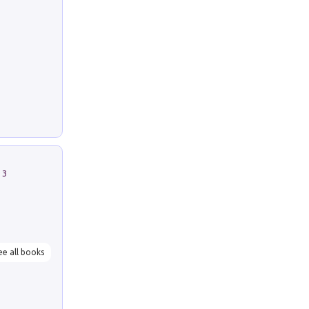
 3
ee all books