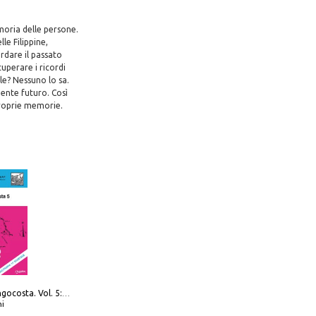
emoria delle persone.
le Filippine,
rdare il passato
perare i ricordi
le? Nessuno lo sa.
ente futuro. Così
proprie memorie.
Navigare Lungocosta. Vol. 5: Corsica e Sardegna
i