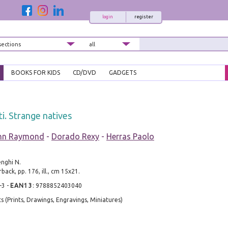
login
register
BOOKS FOR KIDS
CD/DVD
GADGETS
ti. Strange natives
hn Raymond
-
Dorado Rexy
-
Herras Paolo
enghi N.
ack, pp. 176, ill., cm 15x21.
-3
-
EAN13
:
9788852403040
ts (Prints, Drawings, Engravings, Miniatures)