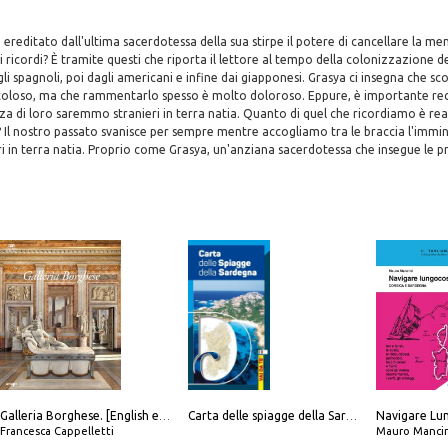
 ereditato dall'ultima sacerdotessa della sua stirpe il potere di cancellare la m
 ricordi? È tramite questi che riporta il lettore al tempo della colonizzazione del
i spagnoli, poi dagli americani e infine dai giapponesi. Grasya ci insegna che sco
coloso, ma che rammentarlo spesso è molto doloroso. Eppure, è importante recu
za di loro saremmo stranieri in terra natia. Quanto di quel che ricordiamo è rea
 Il nostro passato svanisce per sempre mentre accogliamo tra le braccia l'immin
i in terra natia. Proprio come Grasya, un'anziana sacerdotessa che insegue le 
Galleria Borghese. [English edition]
Carta delle spiagge della Sardegna. Con custodia
Francesca Cappelletti
Mauro Mancin