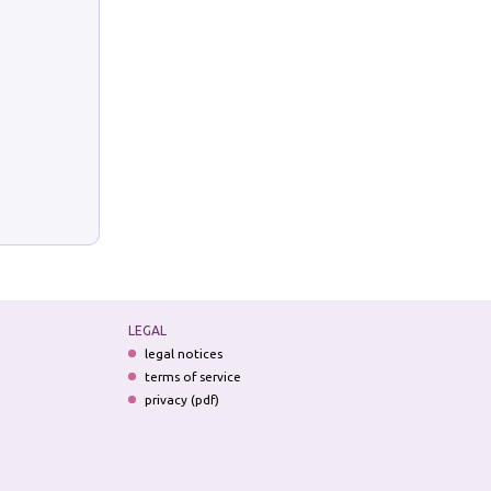
LEGAL
legal notices
terms of service
privacy (pdf)