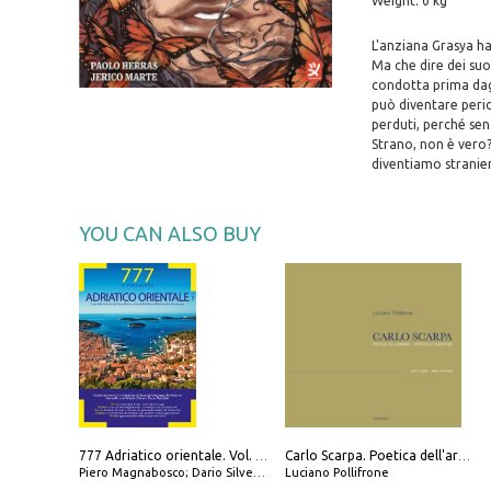
Weight: 0 kg
L'anziana Grasya ha
Ma che dire dei suoi
condotta prima dagl
può diventare peri
perduti, perché sen
Strano, non è vero?
diventiamo stranier
YOU CAN ALSO BUY
777 Adriatico orientale. Vol. 2: Costa della Dalmazia da Zara a Molunat, Isole della Dalmazia Meridionale e Montenegro
Carlo Scarpa. Poetica dell'arredo. Tavoli e sedie-Poetics of furniture. Tables and chairs. Ediz. bilingue
Piero Magnabosco; Dario Silvestro; Marco Sbrizzi
Luciano Pollifrone