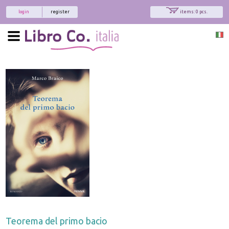
login
register
items: 0 pcs.
Teorema del primo bacio