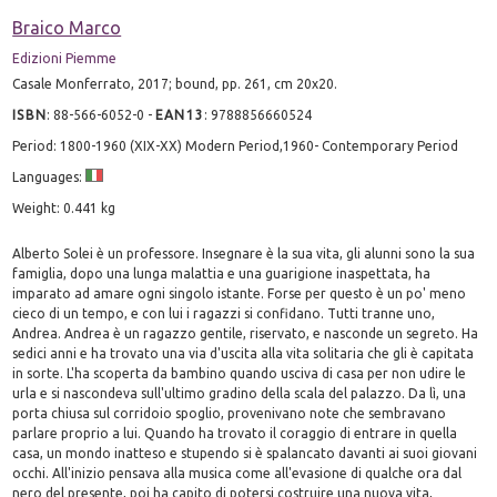
Braico Marco
Edizioni Piemme
Casale Monferrato, 2017; bound, pp. 261, cm 20x20.
ISBN
:
88-566-6052-0
-
EAN13
:
9788856660524
Period: 1800-1960 (XIX-XX) Modern Period,1960- Contemporary Period
Languages:
Weight: 0.441 kg
Alberto Solei è un professore. Insegnare è la sua vita, gli alunni sono la sua
famiglia, dopo una lunga malattia e una guarigione inaspettata, ha
imparato ad amare ogni singolo istante. Forse per questo è un po' meno
cieco di un tempo, e con lui i ragazzi si confidano. Tutti tranne uno,
Andrea. Andrea è un ragazzo gentile, riservato, e nasconde un segreto. Ha
sedici anni e ha trovato una via d'uscita alla vita solitaria che gli è capitata
in sorte. L'ha scoperta da bambino quando usciva di casa per non udire le
urla e si nascondeva sull'ultimo gradino della scala del palazzo. Da lì, una
porta chiusa sul corridoio spoglio, provenivano note che sembravano
parlare proprio a lui. Quando ha trovato il coraggio di entrare in quella
casa, un mondo inatteso e stupendo si è spalancato davanti ai suoi giovani
occhi. All'inizio pensava alla musica come all'evasione di qualche ora dal
nero del presente, poi ha capito di potersi costruire una nuova vita,