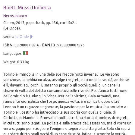
Boetti Mussi Umberta
Nerosubianco
Cuneo, 2017; paperback, pp. 130, cm 15x21.
(Le Onde).
series:
Le Onde
ISBN
:
88-98007-87-6
-
EAN13
:
9788898007875
Languages:
Weight: 0.33 kg
Torino è immobile in una delle sue fredde notti invernali. Le vie sono
silenziose, la nebbia incalza, avvolge i segreti, nasconde la verità, anche se
è lì, davanti agli occhi. E saranno proprio gli occhi, quelli di un cane, la
chiave di volta del delitto consumatosi sulle rive del Po. L'unico testimone
dell'omicidio è Ludwig, lo Schnauzer della vittima, Gaia Armandi, una
rampante giornalista che forse, questa volta, si è spinta troppo oltre.
Lennon è un ragazzo ungherese, la passione per la musica l'ha portato a
Torino e il destino ha intrecciato la sua storia con quella di Gaia, di
Carlotta, di Nando, di Ernesto e molti altri. Una storia di ombre, di segreti,
in cui tutti sono legati. La polizia è sulle tracce dell'assassino, ma ci vorrà un
vero segugio per sciogliere l'enigma e seguire la pista giusta. Solo chi saprà
guardare dritto negli occhi di un cane riuscirà, infine, a scoprire la verità.