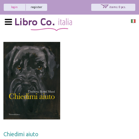
login
register
items: 0 pcs.
Chiedimi aiuto