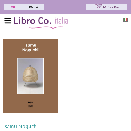
login
register
items: 0 pcs.
Isamu Noguchi