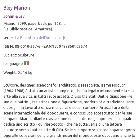
Bley Marion
Johan & Levi
Milano, 2099; paperback, pp. 168, ill.
(La Biblioteca dell'Amatore).
series:
La Biblioteca dell'Amatore
ISBN
:
88-6010-357-6
-
EAN13
:
9788860103574
Subject: Sculpture
Languages:
Weight: 0.316 kg
Scultore, designer, scenografo, architetto, paesaggista, Isamu Noguchi
(1904-1988) è stato un artista completo, che ha legato intimamente la sua
arte alla sua vita, in tutti i suoi aspetti. Diviso tra Stati Uniti e Giappone - le
sue due patrie -, tra astrazione e figurazione, modernità e tradizione, arte
e design, ha lavorato senza mai curarsi delle frontiere. Artista faro della
scena internazionale del dopoguerra, è conosciuto soprattutto per le sue
lampade Akari, brillante rivisitazione della lanterna giapponese, alle quali
dedica uno scritto - qui riprodotto - che ha tutta l'aria di una lettera
d'amore verso l'antica arte di Gifu. Se le sue opere scultoree appartengono
oggi alle collezioni dei più grandi musei del mondo, esse occupano anche lo