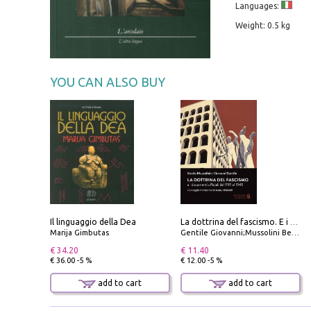
Languages:
Weight: 0.5 kg
YOU CAN ALSO BUY
Il linguaggio della Dea
La dottrina del fascismo. E i documenti ufficiali dal 1919 al 1945
Marija Gimbutas
Gentile Giovanni;Mussolini Benito
€ 34.20
€ 11.40
€ 36.00 -5 %
€ 12.00 -5 %
add to cart
add to cart