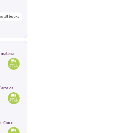
ee all books
L'orientalizzante a Capua. Contesti e materiali dagli scavi di Werner Johannowsky nella necropoli di Fornaci. Nuova ediz.
Ricerche dei dottorandi in storia dell'arte della Sapienza
I monumenti funerari del Lazio antico. Con cartella con tavole