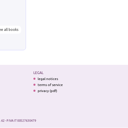
ee all books
LEGAL
legal notices
terms of service
privacy (pdf)
.62 - P.IVA IT 00527630479