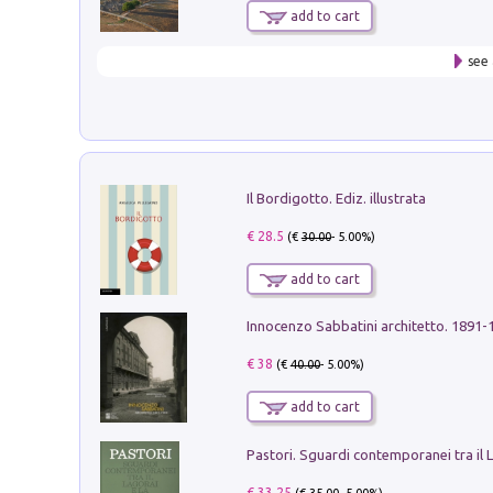
add to cart
see 
Il Bordigotto. Ediz. illustrata
€ 28.5
(€
30.00
- 5.00%)
add to cart
Innocenzo Sabbatini architetto. 1891-
€ 38
(€
40.00
- 5.00%)
add to cart
€ 33.25