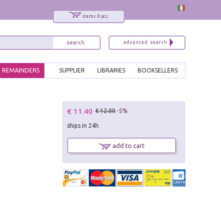
items: 0 pcs.
REMAINDERS
SUPPLIER
LIBRARIES
BOOKSELLERS
x
€ 11.40
€ 12.00
-5%
Interessato ai nostri libri?
ships in 24h
Allora iscriviti alla nostra newsletter!
Sarai informato delle nostre novità, potrai
add to cart
comunque cancellarti quando desideri.
modulo di iscrizione