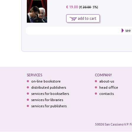
€ 19.00
(€
20.00
- 5%)
add to cart
see 
SERVICES
COMPANY
on-line bookstore
about-us
distributed publishers
head office
services for booksellers
contacts
services for libraries
services for publishers
50026 San Casciano V.P. F