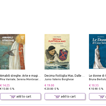
Le donne di 
Amabili streghe. Arte e magie di Leonora Carrington e Remedios Varo
Decima flottiglia Mas. Dalle origini all'armistizio
Pina Varriale; Serena Montesarchio
Junio Valerio Borghese
Bruna Bertol
€ 14.25
€ 19.00
€ 10.35
€ 15.00 -5 %
€ 20.00 -5 %
€ 10.90 -5 %
add to cart
add to cart
a