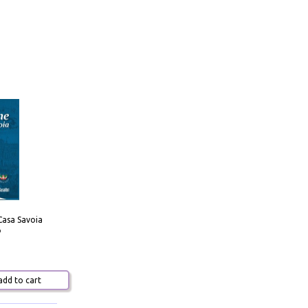
Casa Savoia
o
dd to cart