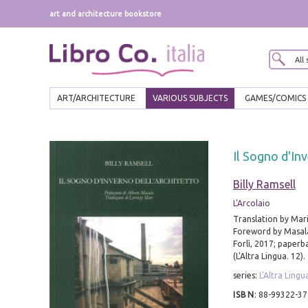
art and architecture bookstore
ART/ARCHITECTURE
VARIOUS SUBJECTS
GAMES/COMICS
Il Sogno d'In
Billy Ramsell
L'Arcolaio
Translation by Mari
Foreword by Masala
Forlì, 2017; paperb
(L'Altra Lingua. 12).
series:
L'Altra Lingu
ISBN
:
88-99322-37