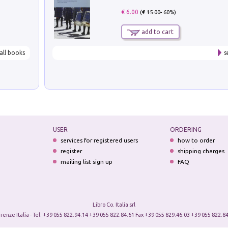
€ 6.00
(€
15.00
- 60%)
add to cart
all books
s
USER
ORDERING
services for registered users
how to order
register
shipping charges
mailing list sign up
FAQ
Libro Co. Italia srl
irenze Italia - Tel. +39 055 822.94.14 +39 055 822.84.61 Fax +39 055 829.46.03 +39 055 822.84