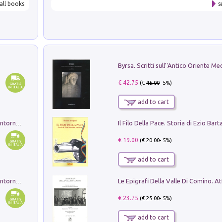
all books
s
€ 42.75
(€
45.00
- 5%)
add to cart
Ruderi delle ville Romano Sabine nei dintorni di Poggio Mirteto. Illustrati dal dott.re prof.re cav.re Ercole Nardi regio ispettore degli scavi e monumenti. Anno 1885. Tavole e studio. Con 25 tavole fuori testo in cartella editoriale
€ 19.00
(€
20.00
- 5%)
add to cart
Ruderi delle ville Romano Sabine nei dintorni di Poggio Mirteto. Illustrati dal dott.re prof.re cav.re Ercole Nardi regio ispettore degli scavi e monumenti. Anno 1885
€ 23.75
(€
25.00
- 5%)
add to cart