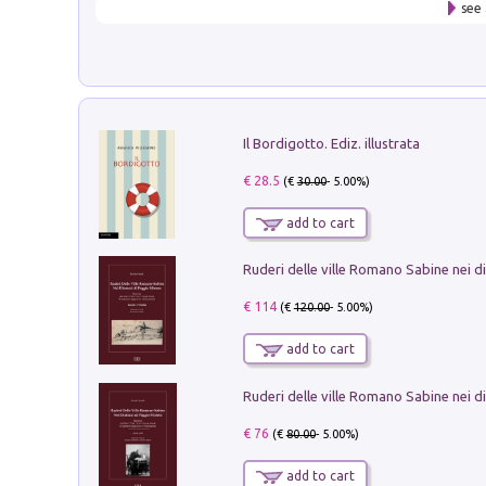
see 
Il Bordigotto. Ediz. illustrata
€ 28.5
(€
30.00
- 5.00%)
add to cart
€ 114
(€
120.00
- 5.00%)
add to cart
€ 76
(€
80.00
- 5.00%)
add to cart