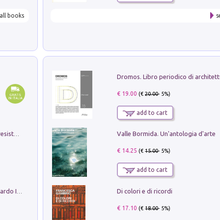
all books
s
€ 19.00
(€
20.00
- 5%)
add to cart
Valle Bormida. Un'antologia d'arte
Memorial Santa Giulia. Sculture per la resistenza Monchio di Palagano
€ 14.25
(€
15.00
- 5%)
add to cart
Di colori e di ricordi
Sofiana. In Sicilia centro-meridionale (tardo III-metà IX secolo d.C.): dall'agro-town tardo-imperiale al villaggio medio-bizantino. Nuova ediz.
€ 17.10
(€
18.00
- 5%)