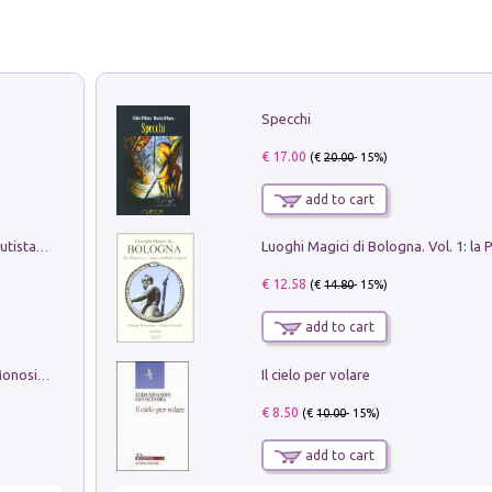
Specchi
€ 17.00
(€
20.00
- 15%)
add to cart
Pietro Bellotti Detto Canaletty. Un Vedutista Veneziano nella Francia dell'Ancien Régime
€ 12.58
(€
14.80
- 15%)
add to cart
Il cielo per volare
La seduzione del gusto con Pipero & Monosilio
€ 8.50
(€
10.00
- 15%)
add to cart