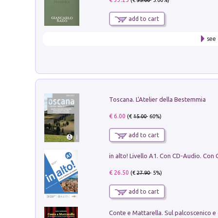
(€
35.00
- 5.00%)
add to cart
see 
Toscana. L'Atelier della Bestemmia
€ 6.00
(€
15.00
- 60%)
add to cart
€ 26.50
(€
27.90
- 5%)
add to cart