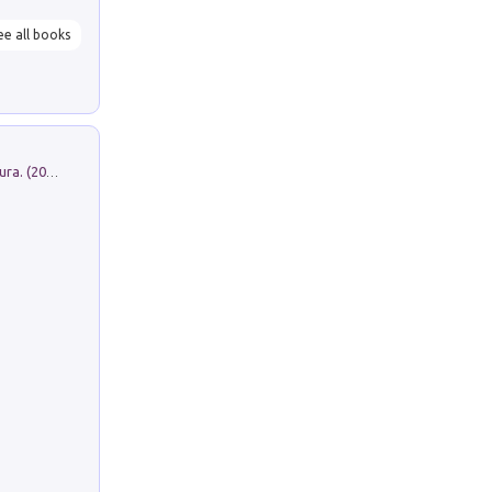
ee all books
Dromos. Libro periodico di architettura. (2026). Vol. 15: Post-model