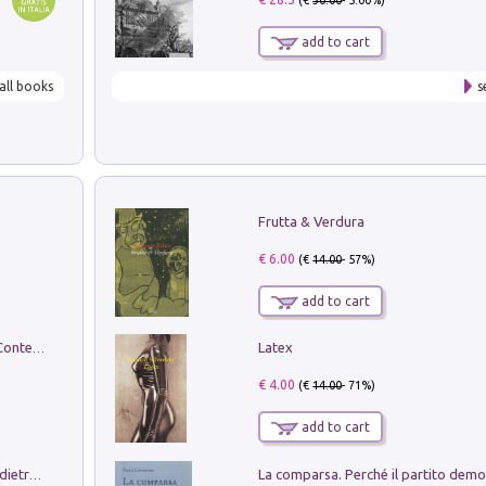
(€
30.00
- 5.00%)
add to cart
all books
s
Frutta & Verdura
€ 6.00
(€
14.00
- 57%)
add to cart
Latex
in alto! Livello A1. Con CD-Audio. Con Contenuto digitale per accesso on line
€ 4.00
(€
14.00
- 71%)
add to cart
Conte e Mattarella. Sul palcoscenico e dietro le quinte del Quirinale. Un racconto sulle istituzioni