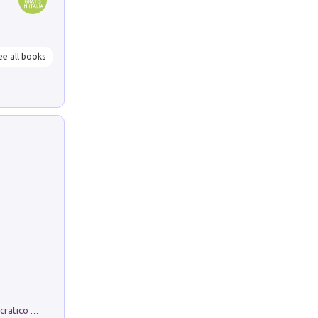
ee all books
La comparsa. Perché il partito democratico non è mai nato