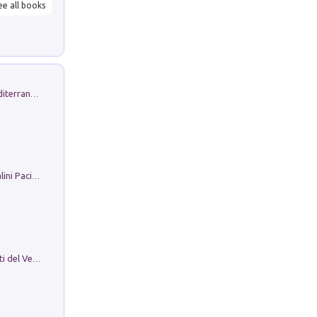
ee all books
Byrsa. Scritti sull''Antico Oriente Mediterraneo. 45-46/2024
Il Filo Della Pace. Storia di Ezio Bartalini Pacifista
Le Epigrafi Della Valle Di Comino. Atti del Ventesimo Convegno Epigrafico Cominese