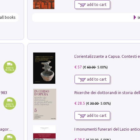
add to cart
all books
s
€ 57
(€
60.00
- 5.00%)
add to cart
1983
€ 28.5
(€
30.00
- 5.00%)
add to cart
Pastori. Sguardi contemporanei tra il Lagorai e la pianura. Ediz. illustrata
€ 28.5