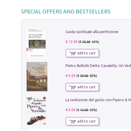
SPECIAL OFFERS AND BESTSELLERS
Guida spirituale alla perfezione
€ 12.00
(€
35.00
- 66%)
add to cart
€ 6.00
(€
30.00
- 80%)
add to cart
€ 6.00
(€
15.00
- 60%)
add to cart