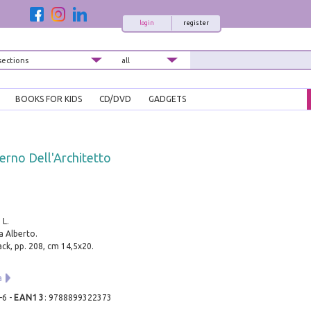
login
register
BOOKS FOR KIDS
CD/DVD
GADGETS
verno Dell'Architetto
 L.
 Alberto.
ack, pp. 208, cm 14,5x20.
a
-6
-
EAN13
:
9788899322373