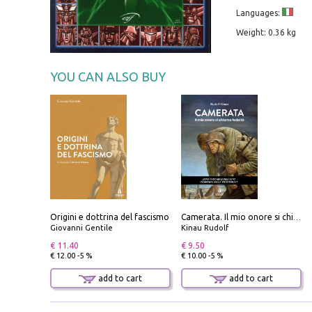
Languages:
Weight: 0.36 kg
YOU CAN ALSO BUY
Origini e dottrina del fascismo
Camerata. Il mio onore si chiama fedeltà
Giovanni Gentile
Kinau Rudolf
€ 11.40
€ 9.50
€ 12.00 -5 %
€ 10.00 -5 %
add to cart
add to cart