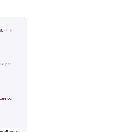
La Porta Filosofica di Claudio Parmiggiani per il Sacro Eremo di Camaldoli
Obbedisco. Garibaldi Eroe per Scelta e per Destino
Arie per Carlo Broschi Farinelli. Partiture con riduzione per clavicembalo (o pianoforte). Seconda serie. Vol. 5
ee all books