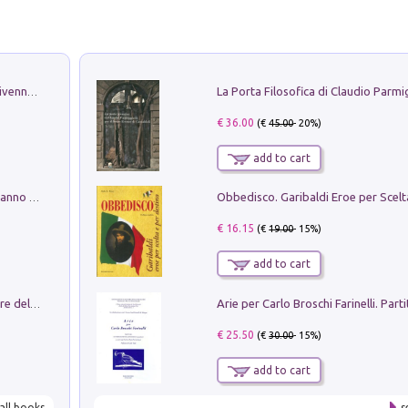
Get the led out. Come i Led Zeppelin divennero la più grande band del mondo
€ 36.00
(€
45.00
- 20%)
add to cart
Con questa faccia qui. Le canzoni che hanno fatto la storia di Ligabue
€ 16.15
(€
19.00
- 15%)
add to cart
Klose dell'altro mondo. Miro il pescatore del goal
€ 25.50
(€
30.00
- 15%)
add to cart
all books
s