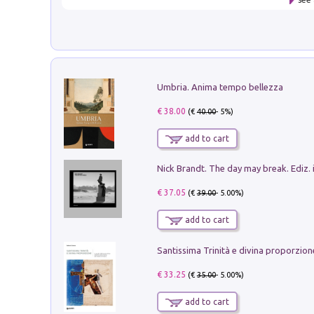
Umbria. Anima tempo bellezza
€ 38.00
(€
40.00
- 5%)
add to cart
Nick Brandt. The day may break. Ediz. i
€ 37.05
(€
39.00
- 5.00%)
add to cart
€ 33.25
(€
35.00
- 5.00%)
add to cart