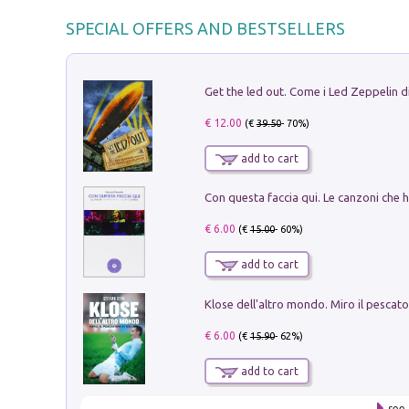
SPECIAL OFFERS AND BESTSELLERS
€ 12.00
(€
39.50
- 70%)
add to cart
€ 6.00
(€
15.00
- 60%)
add to cart
€ 6.00
(€
15.90
- 62%)
add to cart
see 