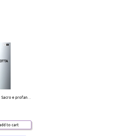
Mario Botta. Sacro e profano-Sacred and profane
dd to cart