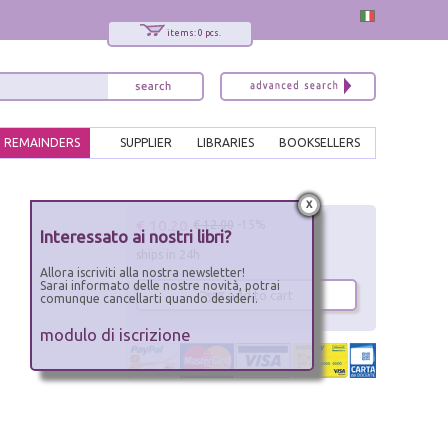
items: 0 pcs.
REMAINDERS
SUPPLIER
LIBRARIES
BOOKSELLERS
x
€ 10.20
€ 12.00
-15%
Interessato ai nostri libri?
ships in 24h
Allora iscriviti alla nostra newsletter!
Sarai informato delle nostre novità, potrai
add to cart
comunque cancellarti quando desideri.
modulo di iscrizione