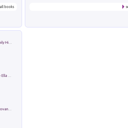
all books
s
The Nicolas. Restoration Tales in a Family History
Fortunate Objects. Selections from the Ella Fontanals-Cisneros Collection. Objetos Afortunados. Selección de la Colección Ella Fontanals-Cisneros
Firenze nell'Ottocento nei disegni di Giovanni Ferruccio Moro (1859­1948)