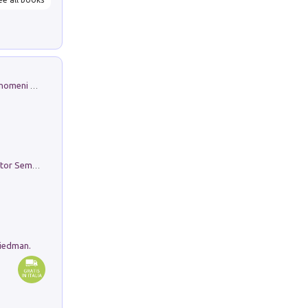
Luci e colori del cielo. Manuale sui fenomeni ottici che si verificano in atmosfera, nella scienza e nella storia: come osservarli e fotografarli
Genio ed epidemia. La storia del dottor Semmelweis, il Salvatore delle Madri
riedman.