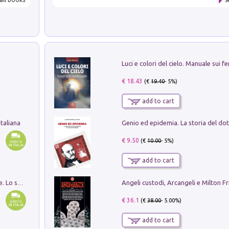
€ 18.43
(€
19.40
- 5%)
add to cart
taliana
€ 9.50
(€
10.00
- 5%)
add to cart
Angeli custodi, Arcangeli e Milton F
Santissima Trinità e divina proporzione. Lo studio della proporzione nell'arte come ricerca del mistero trinitario
€ 36.1
(€
38.00
- 5.00%)
add to cart