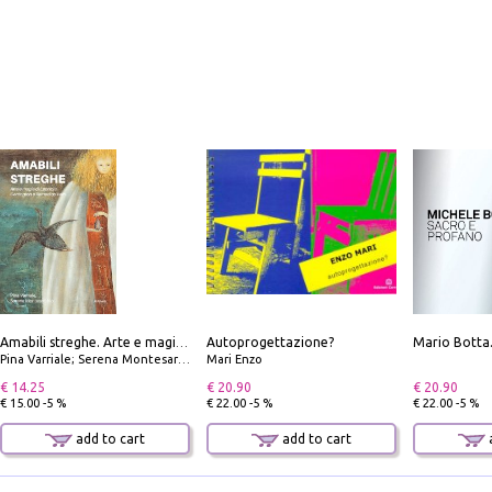
Autoprogettazione?
Amabili streghe. Arte e magie di Leonora Carrington e Remedios Varo
Pina Varriale; Serena Montesarchio
Mari Enzo
€ 14.25
€ 20.90
€ 20.90
€ 15.00 -5 %
€ 22.00 -5 %
€ 22.00 -5 %
add to cart
add to cart
a