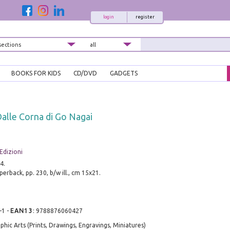
login
register
BOOKS FOR KIDS
CD/DVD
GADGETS
Dalle Corna di Go Nagai
 Edizioni
4.
erback, pp. 230, b/w ill., cm 15x21.
-1
-
EAN13
:
9788876060427
phic Arts (Prints, Drawings, Engravings, Miniatures)