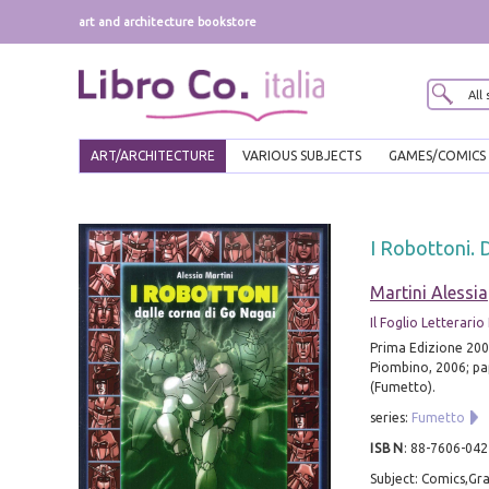
art and architecture bookstore
ART/ARCHITECTURE
VARIOUS SUBJECTS
GAMES/COMICS
I Robottoni. 
Martini Alessia
Il Foglio Letterario
Prima Edizione 200
Piombino, 2006; pap
(Fumetto).
series:
Fumetto
ISBN
:
88-7606-042
Subject: Comics,Gra