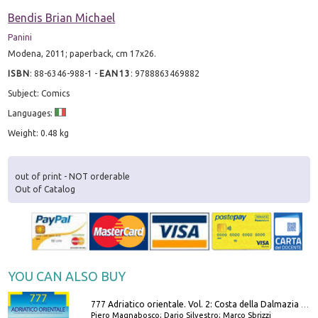
Bendis Brian Michael
Panini
Modena, 2011; paperback, cm 17x26.
ISBN
:
88-6346-988-1
-
EAN13
:
9788863469882
Subject: Comics
Languages:
Weight: 0.48 kg
out of print - NOT orderable
Out of Catalog
YOU CAN ALSO BUY
777 Adriatico orientale. Vol. 2: Costa della Dalmazia da Zara a Molunat, Isole della Dalmazia Meridionale e Montenegro
Piero Magnabosco; Dario Silvestro; Marco Sbrizzi