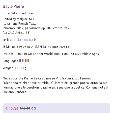
Bayle Pierre
Enzo Sellerio editore
Edited by Malgieri M. E.
Italian and French Text.
Palermo, 2012; paperback, pp. 187, cm 12,5x17.
(La Città Antica. 33).
series:
La Città Antica
ISBN
:
88-389-2618-2
-
EAN13
:
9788838926181
Period: 0-1000 (0-XI) Ancient World,1000-1400 (XII-XIV) Middle Ages
Languages:
Weight: 0.181 kg
Nella voce che Pierre Bayle scrisse su Virgilio per il suo famoso
"Dictionnaire historique et critique", la vita del grande poeta latino, la sua
formazione e le questioni critiche sulla sua opera poetica. Con una nota di
Luciano Canfora.
€ 12.35
€ 13.00
-5%