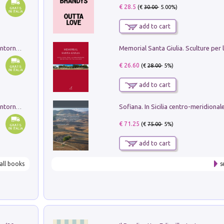
€ 28.5
(€
30.00
- 5.00%)
add to cart
Ruderi delle ville Romano Sabine nei dintorni di Poggio Mirteto. Illustrati dal dott.re prof.re cav.re Ercole Nardi regio ispettore degli scavi e monumenti. Anno 1885. Tavole e studio. Con 25 tavole fuori testo in cartella editoriale
€ 26.60
(€
28.00
- 5%)
add to cart
Ruderi delle ville Romano Sabine nei dintorni di Poggio Mirteto. Illustrati dal dott.re prof.re cav.re Ercole Nardi regio ispettore degli scavi e monumenti. Anno 1885
€ 71.25
(€
75.00
- 5%)
add to cart
all books
s