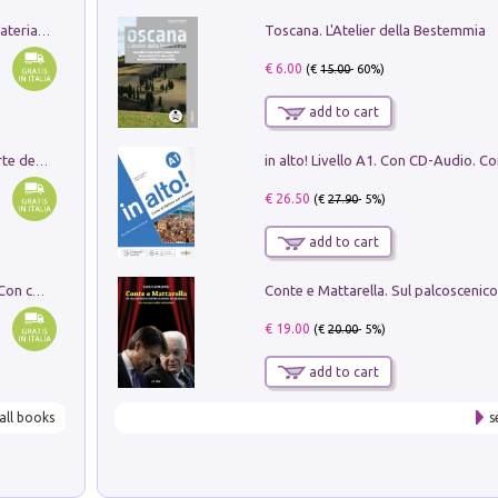
Toscana. L'Atelier della Bestemmia
L'orientalizzante a Capua. Contesti e materiali dagli scavi di Werner Johannowsky nella necropoli di Fornaci. Nuova ediz.
€ 6.00
(€
15.00
- 60%)
add to cart
Ricerche dei dottorandi in storia dell'arte della Sapienza
€ 26.50
(€
27.90
- 5%)
add to cart
I monumenti funerari del Lazio antico. Con cartella con tavole
€ 19.00
(€
20.00
- 5%)
add to cart
all books
s