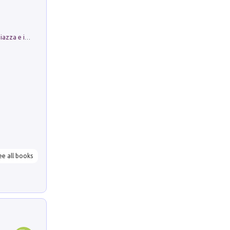
Luoghi Magici di Bologna. Vol. 1: la Piazza e i Suoi Simboli Segreti
ee all books