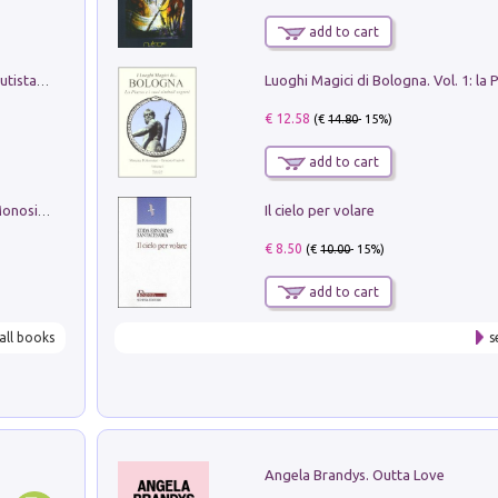
add to cart
Pietro Bellotti Detto Canaletty. Un Vedutista Veneziano nella Francia dell'Ancien Régime
€ 12.58
(€
14.80
- 15%)
add to cart
Il cielo per volare
La seduzione del gusto con Pipero & Monosilio
€ 8.50
(€
10.00
- 15%)
add to cart
all books
s
Angela Brandys. Outta Love