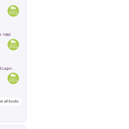
91-1983
Pastori. Sguardi contemporanei tra il Lagorai e la pianura. Ediz. illustrata
ee all books