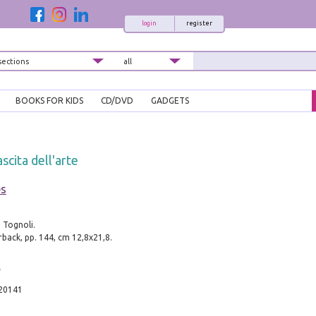
login
register
BOOKS FOR KIDS
CD/DVD
GADGETS
scita dell'arte
es
 Tognoli.
back, pp. 144, cm 12,8x21,8.
20141