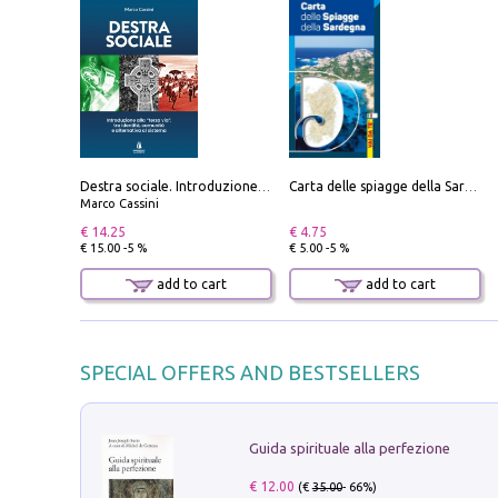
Destra sociale. Introduzione alla «terza via», tra identità, comunità e alternativa al sistema
Carta delle spiagge della Sardegna. Con custodia
Marco Cassini
€ 14.25
€ 4.75
€ 15.00 -5 %
€ 5.00 -5 %
add to cart
add to cart
SPECIAL OFFERS AND BESTSELLERS
Guida spirituale alla perfezione
€ 12.00
(€
35.00
- 66%)