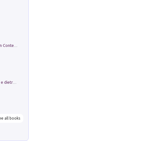
in alto! Livello A1. Con CD-Audio. Con Contenuto digitale per accesso on line
Conte e Mattarella. Sul palcoscenico e dietro le quinte del Quirinale. Un racconto sulle istituzioni
ee all books