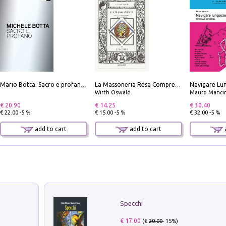
Mario Botta. Sacro e profano-Sacred and profane
La Massoneria Resa Comprensibile ai Suoi Adepti. Vol. 3: il Maestro.
Wirth Oswald
Mauro Mancin
€ 20.90
€ 14.25
€ 30.40
€ 22.00 -5 %
€ 15.00 -5 %
€ 32.00 -5 %
add to cart
add to cart
a
Specchi
€ 17.00
(€
20.00
- 15%)