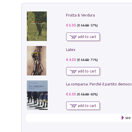
Frutta & Verdura
€ 6.00
(€
14.00
- 57%)
add to cart
Latex
€ 4.00
(€
14.00
- 71%)
add to cart
€ 6.00
(€
15.00
- 60%)
add to cart
see 