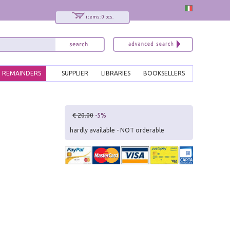
items: 0 pcs.
REMAINDERS
SUPPLIER
LIBRARIES
BOOKSELLERS
x
€ 20.00
-5%
Interessato ai nostri libri?
hardly available - NOT orderable
Allora iscriviti alla nostra newsletter!
Sarai informato delle nostre novità, potrai
comunque cancellarti quando desideri.
modulo di iscrizione