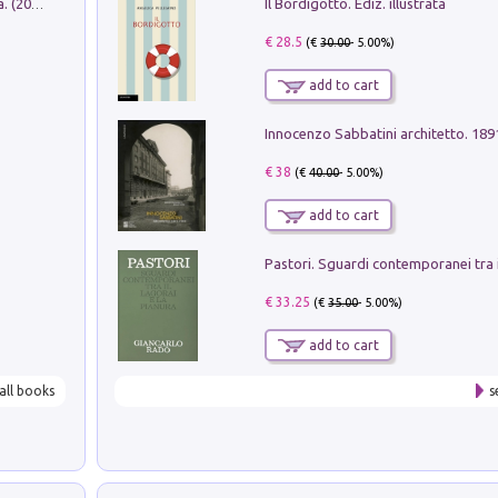
Il Bordigotto. Ediz. illustrata
Dromos. Libro periodico di architettura. (2026). Vol. 15: Post-model
€ 28.5
(€
30.00
- 5.00%)
add to cart
Innocenzo Sabbatini architetto. 18
€ 38
(€
40.00
- 5.00%)
add to cart
€ 33.25
(€
35.00
- 5.00%)
add to cart
all books
s