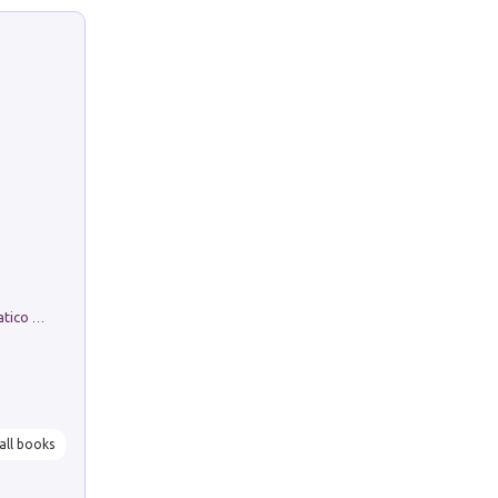
La comparsa. Perché il partito democratico non è mai nato
all books