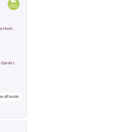
Memorial Santa Giulia. Sculture per la resistenza Monchio di Palagano
Sofiana. In Sicilia centro-meridionale (tardo III-metà IX secolo d.C.): dall'agro-town tardo-imperiale al villaggio medio-bizantino. Nuova ediz.
ee all books