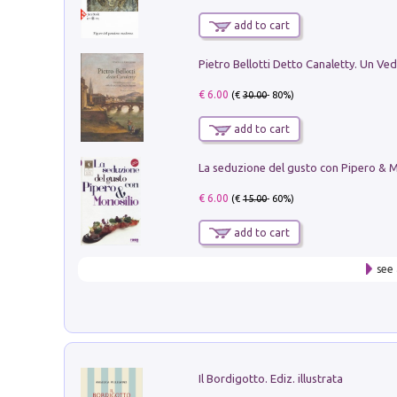
add to cart
€ 6.00
(€
30.00
- 80%)
add to cart
€ 6.00
(€
15.00
- 60%)
add to cart
see 
Il Bordigotto. Ediz. illustrata