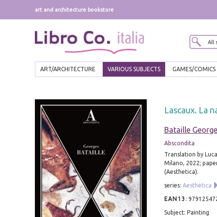
art and architecture bookstore
ART/ARCHITECTURE
VARIOUS SUBJECTS
GAMES/COMICS
Lascaux. La na
Bataille Georg
Abscondita
Translation by Luca
Milano, 2022; paper
(Aesthetica).
series:
Aesthetica
EAN13
:
97912547
Subject: Painting