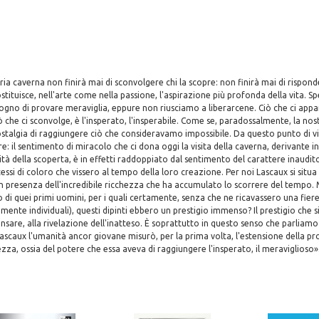
ia caverna non finirà mai di sconvolgere chi la scopre: non finirà mai di rispond
stituisce, nell'arte come nella passione, l'aspirazione più profonda della vita. 
sogno di provare meraviglia, eppure non riusciamo a liberarcene. Ciò che ci app
che ci sconvolge, è l'insperato, l'insperabile. Come se, paradossalmente, la no
ostalgia di raggiungere ciò che consideravamo impossibile. Da questo punto di vi
re: il sentimento di miracolo che ci dona oggi la visita della caverna, derivante i
ità della scoperta, è in effetti raddoppiato dal sentimento del carattere inaudit
essi di coloro che vissero al tempo della loro creazione. Per noi Lascaux si situa 
n presenza dell'incredibile ricchezza che ha accumulato lo scorrere del tempo.
o di quei primi uomini, per i quali certamente, senza che ne ricavassero una fiere
amente individuali), questi dipinti ebbero un prestigio immenso? Il prestigio che 
nsare, alla rivelazione dell'inatteso. È soprattutto in questo senso che parliamo
ascaux l'umanità ancor giovane misurò, per la prima volta, l'estensione della pr
ezza, ossia del potere che essa aveva di raggiungere l'insperato, il meraviglioso»