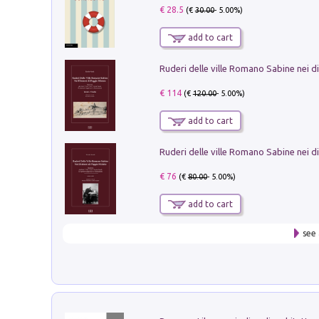
€ 28.5
(€
30.00
- 5.00%)
add to cart
€ 114
(€
120.00
- 5.00%)
add to cart
€ 76
(€
80.00
- 5.00%)
add to cart
see 