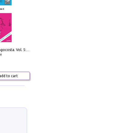
Navigare Lungocosta. Vol. 5: Corsica e Sardegna
i
dd to cart