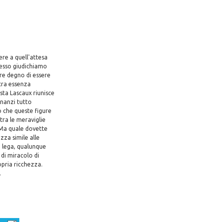
ere a quell'attesa
Spesso giudichiamo
are degno di essere
stra essenza
sta Lascaux riunisce
nnanzi tutto
o che queste figure
tra le meraviglie
 Ma quale dovette
zza simile alle
si lega, qualunque
 di miracolo di
opria ricchezza.
.