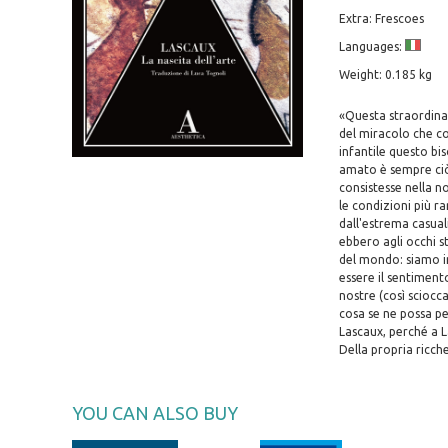
Extra: Frescoes
Languages:
Weight: 0.185 kg
«Questa straordinar
del miracolo che co
infantile questo bi
amato è sempre ciò 
consistesse nella n
le condizioni più ra
dall'estrema casual
ebbero agli occhi st
del mondo: siamo i
essere il sentiment
nostre (così sciocc
cosa se ne possa pe
Lascaux, perché a L
Della propria ricch
YOU CAN ALSO BUY