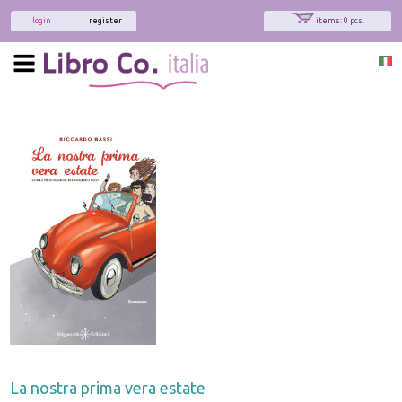
login
register
items: 0 pcs.
La nostra prima vera estate