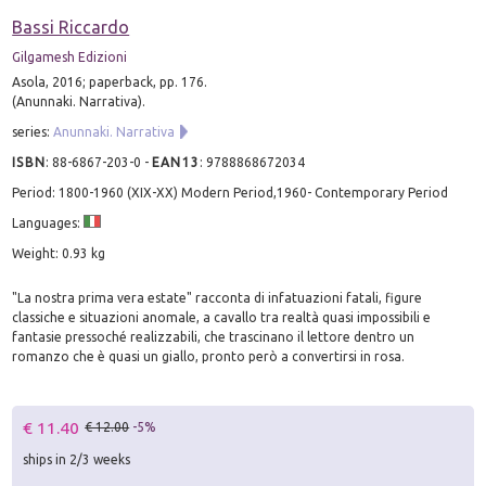
Bassi Riccardo
Gilgamesh Edizioni
Asola, 2016; paperback, pp. 176.
(Anunnaki. Narrativa).
series:
Anunnaki. Narrativa
ISBN
:
88-6867-203-0
-
EAN13
:
9788868672034
Period: 1800-1960 (XIX-XX) Modern Period,1960- Contemporary Period
Languages:
Weight: 0.93 kg
"La nostra prima vera estate" racconta di infatuazioni fatali, figure
classiche e situazioni anomale, a cavallo tra realtà quasi impossibili e
fantasie pressoché realizzabili, che trascinano il lettore dentro un
romanzo che è quasi un giallo, pronto però a convertirsi in rosa.
€ 11.40
€ 12.00
-5%
ships in 2/3 weeks