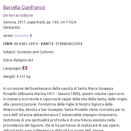
Barcella Gianfranco
De Ferrari Editore
Genova, 2011; paperback, pp. 160, cm 17x24.
(Sestante).
series:
Sestante
ISBN
:
88-6405-269-0
-
EAN13
:
9788864052694
Subject: Societies and Customs
Extra: Religion Art
Languages:
Weight: 0.351 kg
In occasione del bicentenario della nascita di Santa Maria Giuseppa
Rossello (Albissola Marina 1811 - Savona 1880), questo volume ripercorre
in maniera scorrevole e rigorosa le tappe della vita della Santa, dalle origini
alla canonizzazione. Fondatrice delle Figlie di Nostra Signora della
Misericordia, devota a San Giuseppe, Santa Rossello viene ricordata per la
cura dell' infanzia abbandonata e l' instancabile impegno missionario,
testimone di una spiritualità profonda e di una fiducia assoluta nella
provvidenza del Signore, che le ha permesso di realizzare le sue opere,
affrontando ogni sofferenza e difficoltà in nome dell' amore.