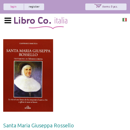
login
register
items: 0 pcs.
Santa Maria Giuseppa Rossello