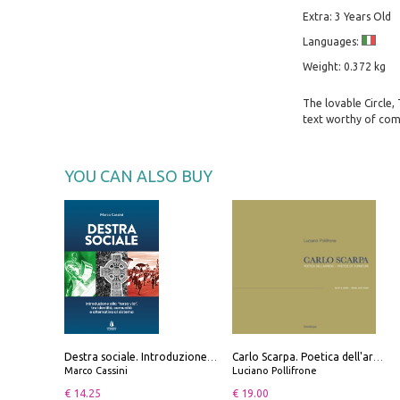
Extra: 3 Years Old
Languages:
Weight: 0.372 kg
The lovable Circle,
text worthy of comp
YOU CAN ALSO BUY
Destra sociale. Introduzione alla «terza via», tra identità, comunità e alternativa al sistema
Carlo Scarpa. Poetica dell'arredo. Tavoli e sedie-Poetics of furniture. Tables and chairs. Ediz. bilingue
Marco Cassini
Luciano Pollifrone
€ 14.25
€ 19.00