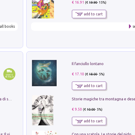
€ 16.91
(€
19.90
- 15%)
add to cart
all books
s
Il fanciullo lontano
€ 17.10
(€
18.00
- 5%)
add to cart
Storie magiche tra montagna e des
Missione per un mondo migliore. Storia di speranza per ragazze e ragazzi di ogni età
€ 9.50
(€
10.00
- 5%)
add to cart
Con una scatola. Le storie del nido
In balìa di Dante e Pinocchio. Seguito da: Il viaggio di Pinocchio nell'aldilà dantesco di Bettino d'Aloja