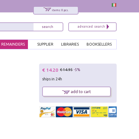
items: 0 pcs.
REMAINDERS
SUPPLIER
LIBRARIES
BOOKSELLERS
€ 14.20
€ 14.95
-5%
ships in 24h
add to cart