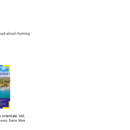
 read-aloud rhyming
777 Adriatico orientale. Vol. 1: Istria, Costa della Dalmazia da Smrika a Zara, Isole del Quarnaro, Pag, Arcipelaghi di Zara, Sibenico e Incoronate
io Silvestro; Marco Sbrizzi