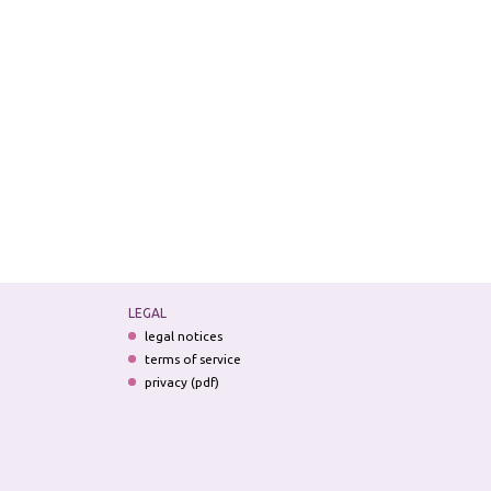
LEGAL
legal notices
terms of service
privacy (pdf)