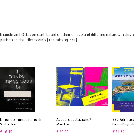
 Triangle and Octagon clash based on their unique and differing natures, in this
arison to Shel Silverstein's }The Missing Pice{.
Il mondo immaginario di
Autoprogettazione?
Smith Keri
Mari Enzo
Piero Magnabosco; Dar
€ 16.15
€ 20.90
€ 51.30