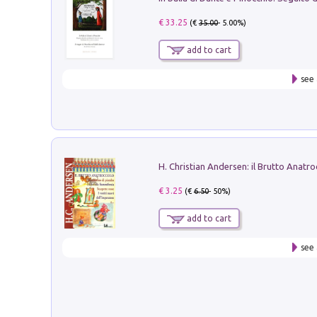
€ 33.25
(€
35.00
- 5.00%)
add to cart
see 
€ 3.25
(€
6.50
- 50%)
add to cart
see 