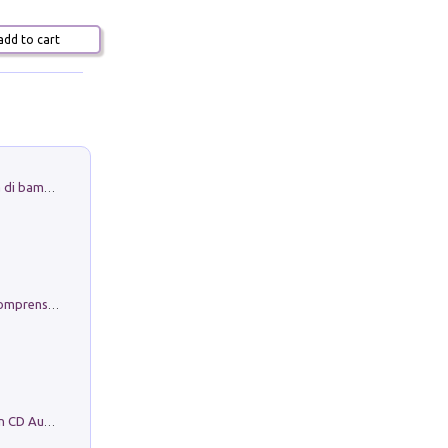
dd to cart
Museo Guttuso. Un Museo a Portata di bambino
Conoscere se stessi. Guida all'autocomprensione
Mare montagna città campagna. Con CD Audio