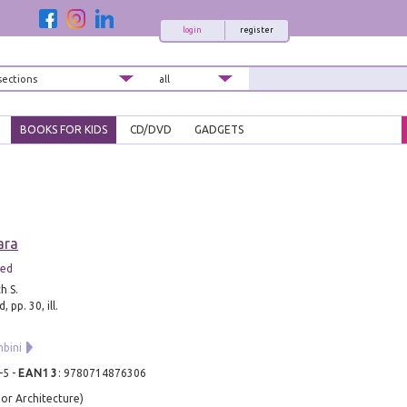
login
register
BOOKS FOR KIDS
CD/DVD
GADGETS
ara
ted
h S.
 pp. 30, ill.
mbini
-5
-
EAN13
:
9780714876306
 or Architecture)