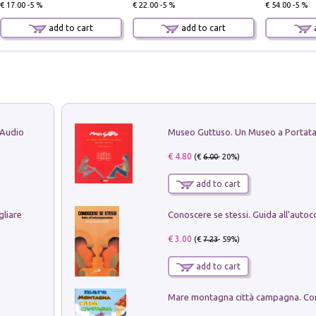
€ 17.00 -5 %
€ 22.00 -5 %
€ 54.00 -5 %
add to cart
add to cart
a
 Audio
€ 4.80
(€
6.00
- 20%)
add to cart
gliare
€ 3.00
(€
7.23
- 59%)
add to cart