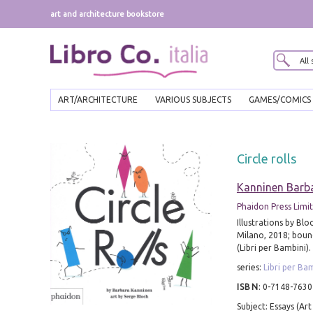
art and architecture bookstore
ART/ARCHITECTURE
VARIOUS SUBJECTS
GAMES/COMICS
Circle rolls
Kanninen Barb
Phaidon Press Limi
Illustrations by Bloc
Milano, 2018; bound,
(Libri per Bambini).
series:
Libri per Ba
ISBN
:
0-7148-7630
Subject: Essays (Art