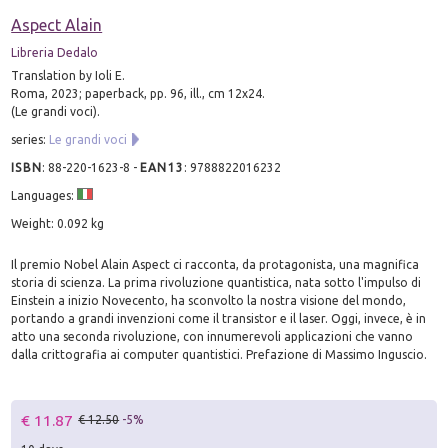
Aspect Alain
Libreria Dedalo
Translation by Ioli E.
Roma, 2023; paperback, pp. 96, ill., cm 12x24.
(Le grandi voci).
series:
Le grandi voci
ISBN
:
88-220-1623-8
-
EAN13
:
9788822016232
Languages:
Weight: 0.092 kg
Il premio Nobel Alain Aspect ci racconta, da protagonista, una magnifica
storia di scienza. La prima rivoluzione quantistica, nata sotto l'impulso di
Einstein a inizio Novecento, ha sconvolto la nostra visione del mondo,
portando a grandi invenzioni come il transistor e il laser. Oggi, invece, è in
atto una seconda rivoluzione, con innumerevoli applicazioni che vanno
dalla crittografia ai computer quantistici. Prefazione di Massimo Inguscio.
€ 11.87
€ 12.50
-5%