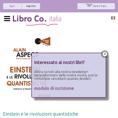
login
register
items: 0 pcs.
x
Interessato ai nostri libri?
Allora iscriviti alla nostra newsletter!
Sarai informato delle nostre novità, potrai
comunque cancellarti quando desideri.
modulo di iscrizione
Einstein e le rivoluzioni quantistiche