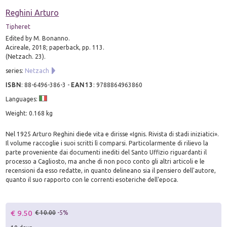
Reghini Arturo
Tipheret
Edited by M. Bonanno.
Acireale, 2018; paperback, pp. 113.
(Netzach. 23).
series:
Netzach
ISBN
:
88-6496-386-3
-
EAN13
:
9788864963860
Languages:
Weight: 0.168 kg
Nel 1925 Arturo Reghini diede vita e dirisse «Ignis. Rivista di stadi iniziatici».
Il volume raccoglie i suoi scritti lì comparsi. Particolarmente di rilievo la
parte proveniente dai documenti inediti del Santo Uffizio riguardanti il
processo a Cagliosto, ma anche di non poco conto gli altri articoli e le
recensioni da esso redatte, in quanto delineano sia il pensiero dell'autore,
quanto il suo rapporto con le correnti esoteriche dell'epoca.
€ 9.50
€ 10.00
-5%