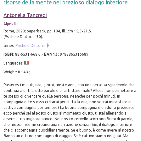
risorse della mente nel prezioso dialogo interiore
Antonella Tancredi
Alpes Italia
Roma, 2020; paperback, pp. 104, ill., cm 15,5x21,5.
(Psiche e Dintorni. 30).
series:
Psiche e Dintorni
ISBN
:
88-6531-668-3
-
EAN13
:
9788865316689
Languages:
Weight: 0.14 kg
Passeresti minuti, ore, giorni, mesi e anni, con una persona sgradevole che
continua a dirti brutte parole e a farti stare male? Allora non permettere a
te stesso di diventare quella persona, neanche per pochi minuti. In
compagnia di te stesso ci starai per tutta la vita, non vorrai mica stare in
cattiva compagnia per sempre? La buona compagnia è un dono prezioso,
ecco perché sei al posto giusto al momento giusto, ti stai allenando a
essere il tuo migliore amico. Nel nostro cervello scorrono fiumi di parole,
che messe insieme creano una narrazione senza fine, il dialogo interiore
che ci accompagna quotidianamente. Se è buono, è come avere al nostro
fianco un ottimo compagno di viaggio. Se è cattivo siamo nei guai. Ma