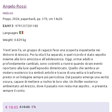
Angelo Rossi
Helicon
Poppi, 2026; paperback, pp. 370, cm 14x20.
EAN13
:
9791257201180
Languages:
Weight: 0.829 kg
Trent'anni fa, un gruppo di ragazzi fece una scoperta inquietante nei
dintorni di Arezzo. Poi la vita li ha separati, e quel ricordo è stato sepolto
insieme alla loro amicizia e all'adolescenza. Oggi, ormai adulti e
profondamente cambiati, sono costretti a riunirsi quando strani eventi
riportano alla luce quell'episodio dimenticato. Quello che sembra un
mistero esoterico tra simboli antichi e tracce di una setta si trasforma
presto in un'indagine sempre più pericolosa. Dal passato emerge una verità
oscura, capace di mettere a rischio le loro vite. Un thriller esoterico
ambientato ad Arezzo, dove il passato non resta mai sepolto... e presenta
sempre il conto.
€ 18.05
€ 19.00
-5%