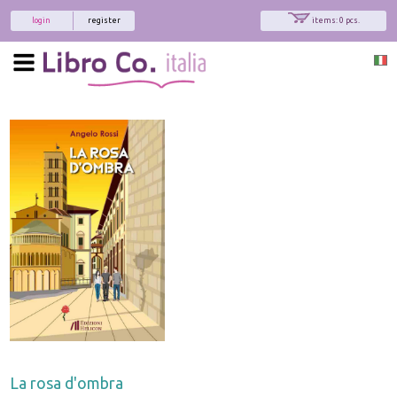
login
register
items: 0 pcs.
La rosa d'ombra