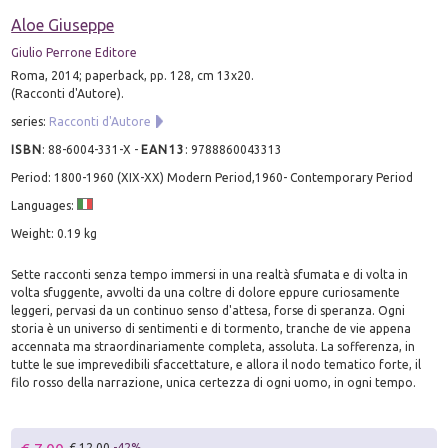
Aloe Giuseppe
Giulio Perrone Editore
Roma, 2014; paperback, pp. 128, cm 13x20.
(Racconti d'Autore).
series:
Racconti d'Autore
ISBN
:
88-6004-331-X
-
EAN13
:
9788860043313
Period: 1800-1960 (XIX-XX) Modern Period,1960- Contemporary Period
Languages:
Weight: 0.19 kg
Sette racconti senza tempo immersi in una realtà sfumata e di volta in
volta sfuggente, avvolti da una coltre di dolore eppure curiosamente
leggeri, pervasi da un continuo senso d'attesa, forse di speranza. Ogni
storia è un universo di sentimenti e di tormento, tranche de vie appena
accennata ma straordinariamente completa, assoluta. La sofferenza, in
tutte le sue imprevedibili sfaccettature, e allora il nodo tematico forte, il
filo rosso della narrazione, unica certezza di ogni uomo, in ogni tempo.
€ 12.00
-42%