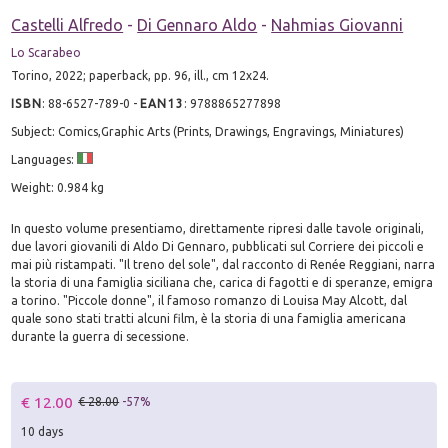
Castelli Alfredo
-
Di Gennaro Aldo
-
Nahmias Giovanni
Lo Scarabeo
Torino, 2022; paperback, pp. 96, ill., cm 12x24.
ISBN
:
88-6527-789-0
-
EAN13
:
9788865277898
Subject: Comics,Graphic Arts (Prints, Drawings, Engravings, Miniatures)
Languages:
Weight: 0.984 kg
In questo volume presentiamo, direttamente ripresi dalle tavole originali,
due lavori giovanili di Aldo Di Gennaro, pubblicati sul Corriere dei piccoli e
mai più ristampati. "Il treno del sole", dal racconto di Renée Reggiani, narra
la storia di una famiglia siciliana che, carica di fagotti e di speranze, emigra
a torino. "Piccole donne", il famoso romanzo di Louisa May Alcott, dal
quale sono stati tratti alcuni film, è la storia di una famiglia americana
durante la guerra di secessione.
€ 12.00
€ 28.00
-57%
10 days