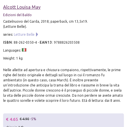
Alcott Louisa May
Edizioni del Baldo
Castelnuovo del Garda, 2018; paperback, cm 13,5x19.
(Letture Belle).
series:
Letture Belle
ISBN
:
88-262-0350-4
-
EAN13
:
9788826203508
Languages:
Weight: 1 kg
Nelle allette ad apertura e chiusura compaiono, rispettivamente, le prime
righe del testo originale e dettagli sul luogo in cui il romanzo fu
ambientato (in questo caso, casa March). È inoltre presente
un'introduzione che anticipa la trama del libro e riassume in breve la vita
dell'autrice. Piccole donne crescono è il proseguo di piccole donne, e svela
la vita delle piccole donne ormai cresciute. Da non perdere se avete amato
le quattro sorelle e volete scoprire il loro futuro. Età di lettura: dai 8 anni.
€ 4.65
€ 4.90
-5%