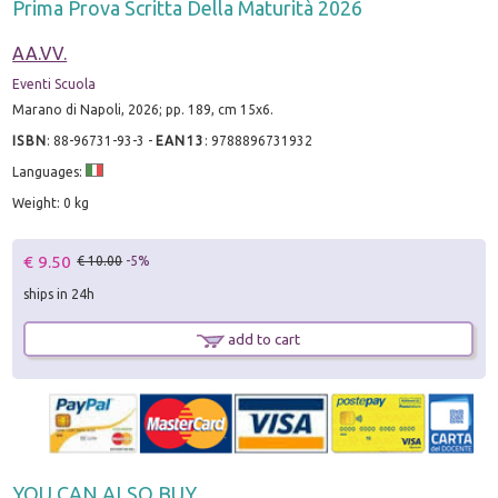
Prima Prova Scritta Della Maturità 2026
AA.VV.
Eventi Scuola
Marano di Napoli, 2026; pp. 189, cm 15x6.
ISBN
:
88-96731-93-3
-
EAN13
:
9788896731932
Languages:
Weight: 0 kg
€ 9.50
€ 10.00
-5%
ships in 24h
add to cart
YOU CAN ALSO BUY