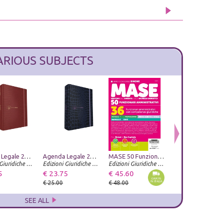
ARIOUS SUBJECTS
Agenda Legale 2027. Classica Lizard rosso. Con app Agenda Legale Pro
Studi tizianeschi. Annuario della Fondazione Centro studi Tiziano e Cadore. Ediz. illustrata. Vol. 15
Agenda Legale 2027. Law & Trend Croco purple. Con App Agenda Legale Pro
Bellezza e Bruttezza. Ideale reale caricaturale nel rinascimento
MASE 50 Funzionari Amministrativi - 36 Funzionari amministrativi con competenze giuridiche - Manuale per la Preparazione - Prova Scritta + Orale - Manuale + Quiz
ZeL Edizioni
Edizioni Giuridiche Simone
Umberto Allemandi
Edizioni Giuridiche Simone
Edizioni Giuridiche Simone
5
€ 23.75
€ 23.75
€ 33.25
€ 45.60
€ 23.75
€ 25.00
€ 25.00
€ 35.00
€ 48.00
€ 25.00
SEE ALL