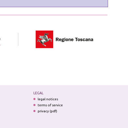
LEGAL
legal notices
terms of service
privacy (pdf)