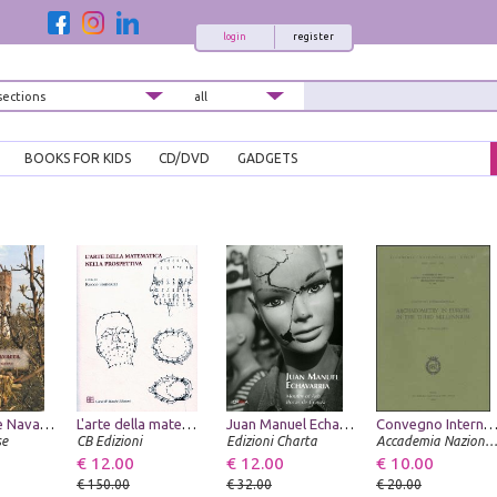
login
register
BOOKS FOR KIDS
CD/DVD
GADGETS
Fondazione Navarra. Un'istituzione Ferrarese
L'arte della matematica nella prospettiva. The Art of Math in Perspective Studies
Juan Manuel Echavarria. Mouths of Ash. Bocas de Ceniza
Convegno Internazionale Archaeometry in Europe in the Third Millennium (Roma, 29-30 Mar
se
CB Edizioni
Edizioni Charta
Accademia Nazionale dei Lin
€ 12.00
€ 12.00
€ 10.00
€ 150.00
€ 32.00
€ 20.00