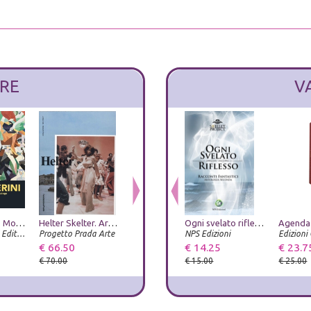
RE
V
Gino Severini. Modernità come dialogo
Helter Skelter. Arthur Jafa and Richard Prince
Pittori del Lazio meridionale nel Seicento. Orazio Zecca e gli altri
Ogni svelato riflesso. Racconti fantastici
Metamorfosi. Ovidio e le arti. Catalogo della mostra (Roma, 23 giugno-20 settembre 2026). Ediz. illustrata
Dario Cimorelli Editore
Progetto Prada Arte
NPS Edizioni
De Luca Editori d'arte
Umberto Allemandi
€ 66.50
€ 57.00
€ 14.25
€ 38.00
€ 23.7
€ 70.00
€ 60.00
€ 15.00
€ 40.00
€ 25.00