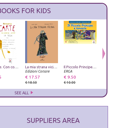
BOOKS FOR KIDS
GioCarte. Con contenuti ed esercizi multimediali
Ustica. Vergogna di Stato
La mia strana vicina. Ediz. a colori
Leggende napoletane. Vol. 3
Il Piccolo Principe è tornato. Ediz. a colori
L'ospite imprev
Edizioni Ex Libris
Edizioni Corsare
Phoenix Publishing
ERGA
La Bancarella Edi
5
€ 14.25
€ 17.57
€ 7.60
€ 9.50
€ 9.50
€ 15.00
€ 18.50
€ 8.00
€ 10.00
€ 10.00
SEE ALL
SUPPLIERS AREA