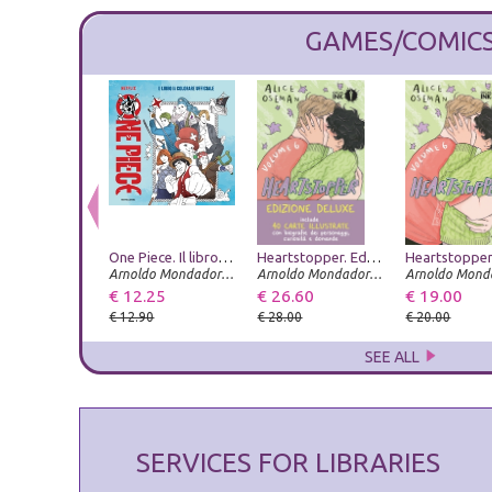
GAMES/COMIC
One Piece. Il libro da colorare ufficiale. Ediz. illustrata
Heartstopper. Ediz. deluxe. Con Carte. Vol. 6
Arnoldo Mondadori Editore
Arnoldo Mondadori Editore
€ 12.25
€ 26.60
€ 19.00
€ 12.90
€ 28.00
€ 20.00
SEE ALL
SERVICES FOR LIBRARIES