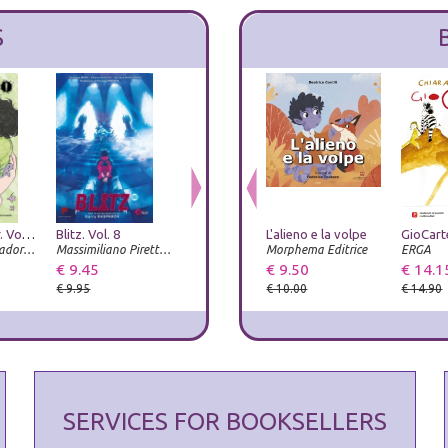
S
Heartstopper. Vol. 6
Blitz. Vol. 8
Humanity elect
L'alieno e la volpe
Tex. La letteratura più veloce del West
Arnoldo Mondadori Editore
Massimiliano Piretti Editore
Prospettiva Editrice
Morphema Editrice
Luni Editrice
ERGA
€ 9.45
€ 15.20
€ 9.50
€ 22.00
€ 14.1
€ 9.95
€ 16.00
€ 10.00
€ 14.90
SERVICES FOR BOOKSELLERS