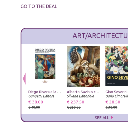
GO TO THE DEAL
ART/ARCHITECTU
Diego Rivera e la costruzione dell'arte moderna in Messico nel XX secolo
Alberto Savinio catalogo ragionato
Gangemi Editore
Silvana Editoriale
€ 38.00
€ 237.50
€ 28.50
€ 40.00
€ 250.00
€ 30.00
SEE ALL