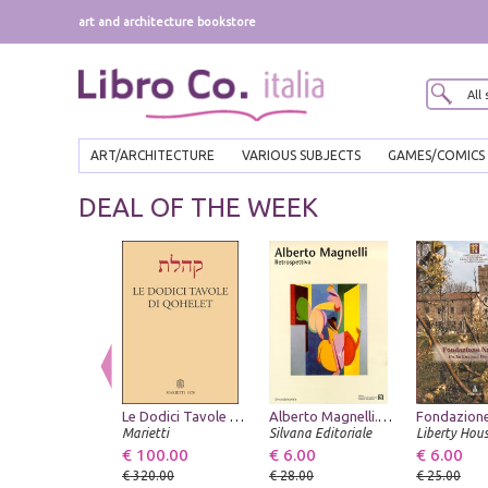
art and architecture bookstore
ART/ARCHITECTURE
VARIOUS SUBJECTS
GAMES/COMICS
DEAL OF THE WEEK
Le Dodici Tavole di Qohelet
Alberto Magnelli. Retrospettiva
Marietti
Silvana Editoriale
Liberty Hou
€ 100.00
€ 6.00
€ 6.00
€ 320.00
€ 28.00
€ 25.00