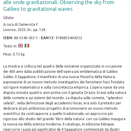
alle onde gravitazionali. Observing the sky from
Galileo to gravitational waves
Sillabe
A cura di Camerota F.
Livorno, 2023; br., pp. 128.
ISBN
:
88-3340-433-1
-
EAN13
:
9788833404332
Testo in:
Peso: 0.75 kg
La mostra si colloca nel quadro delle iniziative organizzate in occasione
dei 400 anni dalla pubblicazione dell'opera più emblematica di Galileo
Galilei, Il Saggiatore, il manifesto di una nuova filosofia della Natura,
espressione di un nuovo metodo investigativo dei fenomeni fisici fondato
sul rigore matematico e sulla concretezza empirica. L'opera nasce da una
disputa iniziata quattro anni prima con il gesuita Orazio Grassi sulla natura
delle comete e sui sistemi del mondo. La disputa sulle comete, "splendori
celesti", nella definizione degli accademici lincei, era solo il pretesto per
dedicarsi al più ambizioso progetto di promuovere un nuovo metodo
scientifico da contrapporre a quello tradizionale, un approccio più
rigoroso allo studio del grande 'libro della natura' con cui Galileo inaugura
la nuova via della scienza moderna. Il catalogo, in edizione bilingue,
ripercorre i passi più significativi de Il Saggiatore commentati da illustri