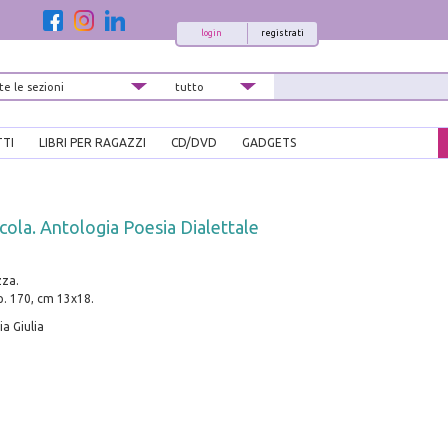
login
registrati
TTI
LIBRI PER RAGAZZI
CD/DVD
GADGETS
cola. Antologia Poesia Dialettale
zza.
pp. 170, cm 13x18.
ia Giulia