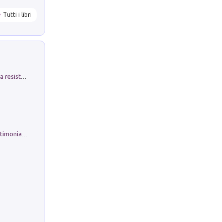
Tutti i libri
Memorial Santa Giulia. Sculture per la resistenza Monchio di Palagano
Tra lago e amati monti. Ricordi e testimonianze