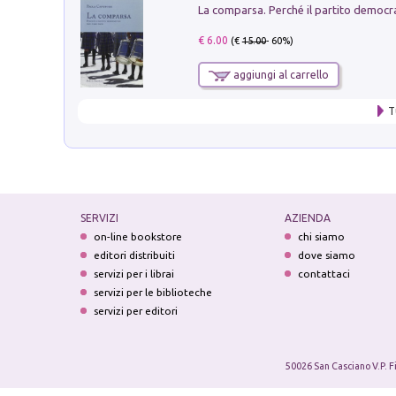
€ 6.00
(€
15.00
- 60%)
aggiungi al carrello
T
SERVIZI
AZIENDA
on-line bookstore
chi siamo
editori distribuiti
dove siamo
servizi per i librai
contattaci
servizi per le biblioteche
servizi per editori
50026 San Casciano V.P. F