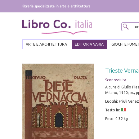
libreria specializzata in arte e architettura
ARTE E ARCHITETTURA
EDITORIA VARIA
GIOCHI E FUME
Trieste Verna
Sconosciuta
A cura di Giulio Pia
Milano, 1920; br., 
Luoghi: Friuli Venez
Testo in:
Peso: 0.32 kg