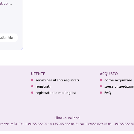
La comparsa. Perché il partito democratico non è mai nato
utti i libri
UTENTE
ACQUISTO
servizi per utenti registrati
come acquistare
registrati
spese di spedizio
registrati alla mailing list
FAQ
Libro Co. Italia srl
irenze Italia - Tel. +39 055 822.94.14 +39 055 822.84.61 Fax +39 055 829.46.03 +39 055 822.84