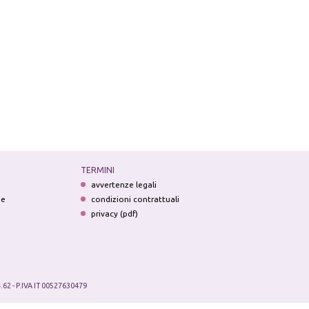
TERMINI
avvertenze legali
ne
condizioni contrattuali
privacy (pdf)
.62 - P.IVA IT 00527630479