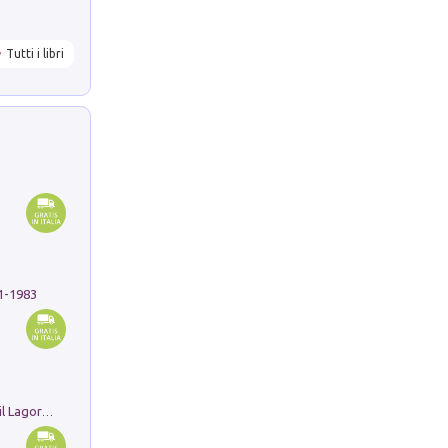
Tutti i libri
91-1983
Pastori. Sguardi contemporanei tra il Lagorai e la pianura. Ediz. illustrata