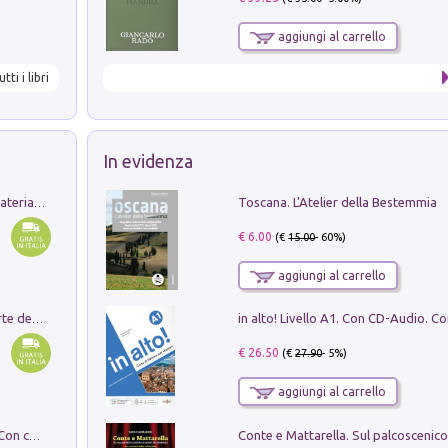
aggiungi al carrello
utti i libri
In evidenza
Toscana. L'Atelier della Bestemmia
L'orientalizzante a Capua. Contesti e materiali dagli scavi di Werner Johannowsky nella necropoli di Fornaci. Nuova ediz.
€ 6.00
(€
15.00
- 60%)
aggiungi al carrello
Ricerche dei dottorandi in storia dell'arte della Sapienza
€ 26.50
(€
27.90
- 5%)
aggiungi al carrello
I monumenti funerari del Lazio antico. Con cartella con tavole