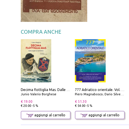
COMPRA ANCHE
Decima flottiglia Mas. Dalle origini all'armistizio
777 Adriatico orientale. Vol. 1: Istria, Costa della Dalmazia da Smrika a Zara, Isole del Quarnaro, Pag, Arcipelaghi di Zara, Sibenico e Incoronate
Junio Valerio Borghese
Piero Magnabosco; Dario Silvestro; Marco Sbrizzi
€ 19.00
€ 51.30
€ 20.00 -5 %
€ 54.00 -5 %
aggiungi al carrello
aggiungi al carrello