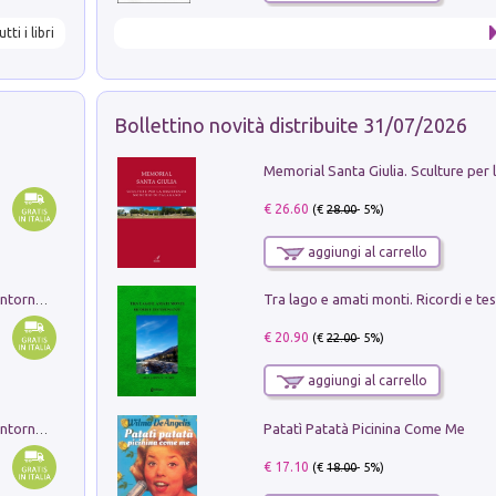
utti i libri
Bollettino novità distribuite 31/07/2026
€ 26.60
(€
28.00
- 5%)
aggiungi al carrello
Ruderi delle ville Romano Sabine nei dintorni di Poggio Mirteto. Illustrati dal dott.re prof.re cav.re Ercole Nardi regio ispettore degli scavi e monumenti. Anno 1885. Tavole e studio. Con 25 tavole fuori testo in cartella editoriale
€ 20.90
(€
22.00
- 5%)
aggiungi al carrello
Patatì Patatà Picinina Come Me
Ruderi delle ville Romano Sabine nei dintorni di Poggio Mirteto. Illustrati dal dott.re prof.re cav.re Ercole Nardi regio ispettore degli scavi e monumenti. Anno 1885
€ 17.10
(€
18.00
- 5%)