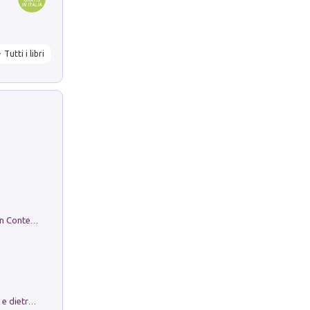
Tutti i libri
in alto! Livello A1. Con CD-Audio. Con Contenuto digitale per accesso on line
Conte e Mattarella. Sul palcoscenico e dietro le quinte del Quirinale. Un racconto sulle istituzioni