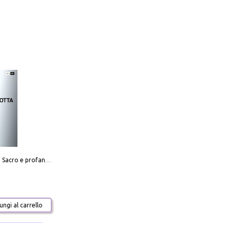
Mario Botta. Sacro e profano-Sacred and profane
ngi al carrello