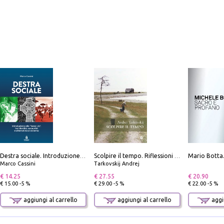
Destra sociale. Introduzione alla «terza via», tra identità, comunità e alternativa al sistema
Scolpire il tempo. Riflessioni sul cinema.
Marco Cassini
Tarkovskij Andrej
€ 14.25
€ 27.55
€ 20.90
€ 15.00 -5 %
€ 29.00 -5 %
€ 22.00 -5 %
aggiungi al carrello
aggiungi al carrello
aggiu