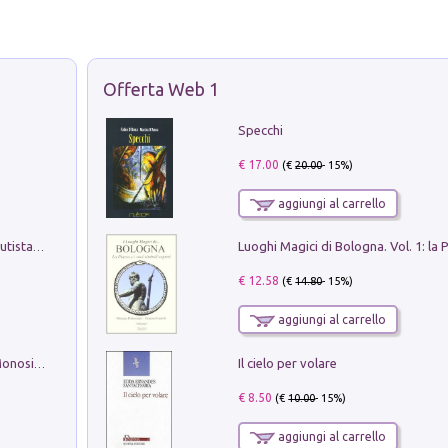
Offerta Web 1
Specchi
€ 17.00
(€
20.00
- 15%)
aggiungi al carrello
Pietro Bellotti Detto Canaletty. Un Vedutista Veneziano nella Francia dell'Ancien Régime
€ 12.58
(€
14.80
- 15%)
aggiungi al carrello
Il cielo per volare
La seduzione del gusto con Pipero & Monosilio
€ 8.50
(€
10.00
- 15%)
aggiungi al carrello