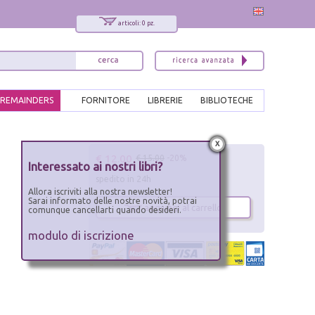
articoli: 0 pz.
REMAINDERS
FORNITORE
LIBRERIE
BIBLIOTECHE
x
€ 12.00
€ 15.00
-20%
Interessato ai nostri libri?
spedito in 24h
Allora iscriviti alla nostra newsletter!
Sarai informato delle nostre novità, potrai
aggiungi al carrello
comunque cancellarti quando desideri.
modulo di iscrizione