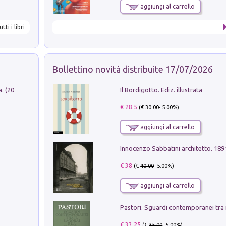
aggiungi al carrello
utti i libri
Bollettino novità distribuite 17/07/2026
Il Bordigotto. Ediz. illustrata
Dromos. Libro periodico di architettura. (2026). Vol. 15: Post-model
€ 28.5
(€
30.00
- 5.00%)
aggiungi al carrello
Innocenzo Sabbatini architetto. 18
€ 38
(€
40.00
- 5.00%)
aggiungi al carrello
€ 33.25
(€
35.00
- 5.00%)