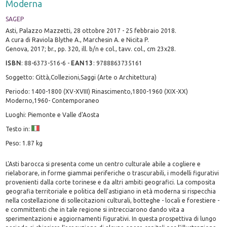
Moderna
SAGEP
Asti, Palazzo Mazzetti, 28 ottobre 2017 - 25 febbraio 2018.
A cura di Raviola Blythe A., Marchesin A. e Nicita P.
Genova, 2017; br., pp. 320, ill. b/n e col., tavv. col., cm 23x28.
ISBN
:
88-6373-516-6
-
EAN13
:
9788863735161
Soggetto: Città,Collezioni,Saggi (Arte o Architettura)
Periodo: 1400-1800 (XV-XVIII) Rinascimento,1800-1960 (XIX-XX)
Moderno,1960- Contemporaneo
Luoghi: Piemonte e Valle d'Aosta
Testo in:
Peso: 1.87 kg
L'Asti barocca si presenta come un centro culturale abile a cogliere e
rielaborare, in forme giammai periferiche o trascurabili, i modelli figurativi
provenienti dalla corte torinese e da altri ambiti geografici. La composita
geografia territoriale e politica dell'astigiano in età moderna si rispecchia
nella costellazione di sollecitazioni culturali, botteghe - locali e forestiere -
e committenti che in tale regione si intrecciarono dando vita a
sperimentazioni e aggiornamenti figurativi. In questa prospettiva di lungo