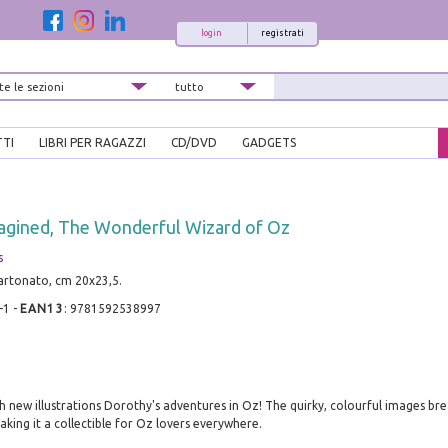
login
registrati
TTI
LIBRI PER RAGAZZI
CD/DVD
GADGETS
magined, The Wonderful Wizard of Oz
s
cartonato, cm 20x23,5.
-1
-
EAN13
:
9781592538997
 new illustrations Dorothy's adventures in Oz! The quirky, colourful images bre
making it a collectible for Oz lovers everywhere.