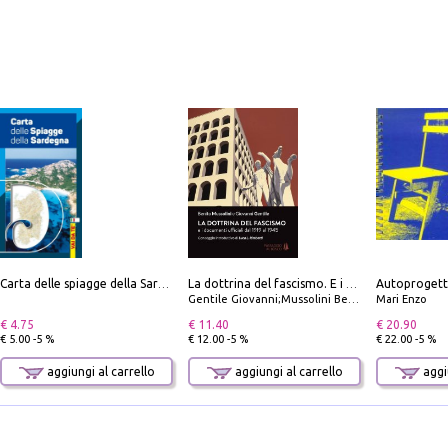
Autoprogett
Carta delle spiagge della Sardegna. Con custodia
La dottrina del fascismo. E i documenti ufficiali dal 1919 al 1945
Gentile Giovanni;Mussolini Benito
Mari Enzo
€ 4.75
€ 11.40
€ 20.90
€ 5.00 -5 %
€ 12.00 -5 %
€ 22.00 -5 %
aggiungi al carrello
aggiungi al carrello
aggiu