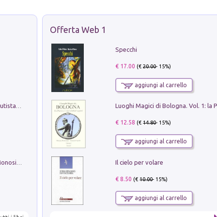
Offerta Web 1
Specchi
€ 17.00
(€
20.00
- 15%)
aggiungi al carrello
Pietro Bellotti Detto Canaletty. Un Vedutista Veneziano nella Francia dell'Ancien Régime
€ 12.58
(€
14.80
- 15%)
aggiungi al carrello
Il cielo per volare
La seduzione del gusto con Pipero & Monosilio
€ 8.50
(€
10.00
- 15%)
aggiungi al carrello