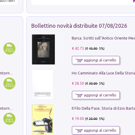
utti i libri
Bollettino novità distribuite 07/08/2026
€ 42.75
(€
45.00
- 5%)
aggiungi al carrello
Ruderi delle ville Romano Sabine nei dintorni di Poggio Mirteto. Illustrati dal dott.re prof.re cav.re Ercole Nardi regio ispettore degli scavi e monumenti. Anno 1885. Tavole e studio. Con 25 tavole fuori testo in cartella editoriale
€ 28.50
(€
30.00
- 5%)
aggiungi al carrello
Ruderi delle ville Romano Sabine nei dintorni di Poggio Mirteto. Illustrati dal dott.re prof.re cav.re Ercole Nardi regio ispettore degli scavi e monumenti. Anno 1885
€ 19.00
(€
20.00
- 5%)
aggiungi al carrello