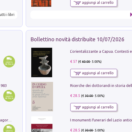
aggiungi al carrello
utti i libri
Bollettino novità distribuite 10/07/2026
€ 57
(€
60.00
- 5.00%)
aggiungi al carrello
1983
€ 28.5
(€
30.00
- 5.00%)
aggiungi al carrello
Pastori. Sguardi contemporanei tra il Lagorai e la pianura. Ediz. illustrata
€ 28.5
(€
30.00
- 5.00%)