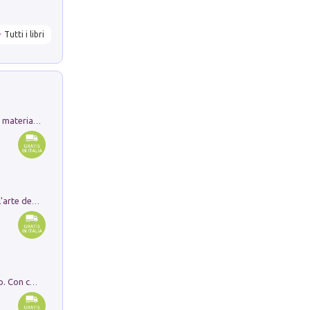
Tutti i libri
L'orientalizzante a Capua. Contesti e materiali dagli scavi di Werner Johannowsky nella necropoli di Fornaci. Nuova ediz.
Ricerche dei dottorandi in storia dell'arte della Sapienza
I monumenti funerari del Lazio antico. Con cartella con tavole