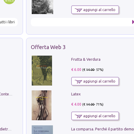
aggiungi al carrello
utti i libri
Offerta Web 3
Frutta & Verdura
€ 6.00
(€
14.00
- 57%)
aggiungi al carrello
Latex
in alto! Livello A1. Con CD-Audio. Con Contenuto digitale per accesso on line
€ 4.00
(€
14.00
- 71%)
aggiungi al carrello
Conte e Mattarella. Sul palcoscenico e dietro le quinte del Quirinale. Un racconto sulle istituzioni