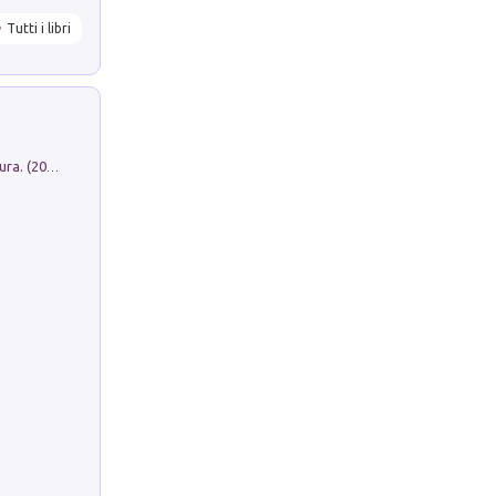
Tutti i libri
Dromos. Libro periodico di architettura. (2026). Vol. 15: Post-model