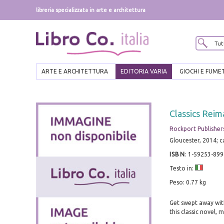
libreria specializzata in arte e architettura
ARTE E ARCHITETTURA
EDITORIA VARIA
GIOCHI E FUME
Classics Rei
Rockport Publisher
Gloucester, 2014; 
ISBN
:
1-59253-899
Testo in:
Peso: 0.77 kg
Get swept away with
this classic novel, 