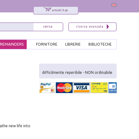
articoli: 0 pz.
REMAINDERS
FORNITORE
LIBRERIE
BIBLIOTECHE
x
Interessato ai nostri libri?
difficilmente reperibile - NON ordinabile
Allora iscriviti alla nostra newsletter!
Sarai informato delle nostre novità, potrai
comunque cancellarti quando desideri.
modulo di iscrizione
athe new life into