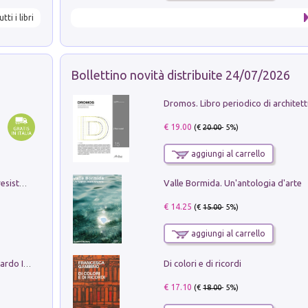
utti i libri
Bollettino novità distribuite 24/07/2026
€ 19.00
(€
20.00
- 5%)
aggiungi al carrello
Valle Bormida. Un'antologia d'arte
Memorial Santa Giulia. Sculture per la resistenza Monchio di Palagano
€ 14.25
(€
15.00
- 5%)
aggiungi al carrello
Di colori e di ricordi
Sofiana. In Sicilia centro-meridionale (tardo III-metà IX secolo d.C.): dall'agro-town tardo-imperiale al villaggio medio-bizantino. Nuova ediz.
€ 17.10
(€
18.00
- 5%)