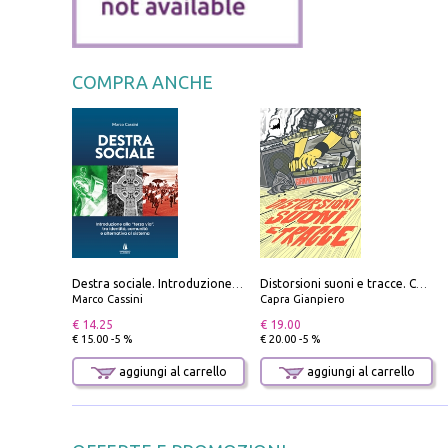
COMPRA ANCHE
Destra sociale. Introduzione alla «terza via», tra identità, comunità e alternativa al sistema
Distorsioni suoni e tracce. Columns, storie e playlist dalla scena hardcore punk italiana degli anni '90
Marco Cassini
Capra Gianpiero
€ 14.25
€ 19.00
€ 15.00 -5 %
€ 20.00 -5 %
aggiungi al carrello
aggiungi al carrello