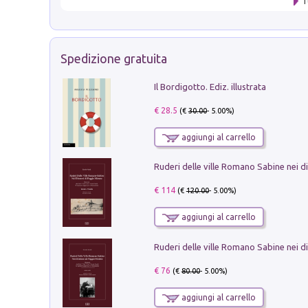
T
Spedizione gratuita
Il Bordigotto. Ediz. illustrata
€ 28.5
(€
30.00
- 5.00%)
aggiungi al carrello
€ 114
(€
120.00
- 5.00%)
aggiungi al carrello
€ 76
(€
80.00
- 5.00%)
aggiungi al carrello