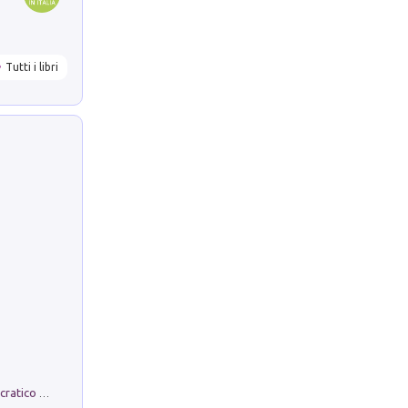
Tutti i libri
La comparsa. Perché il partito democratico non è mai nato