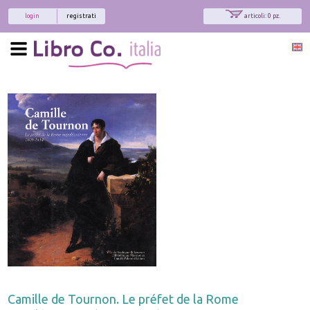
login
registrati
articoli: 0 pz.
Camille de Tournon. Le préfet de la Rome