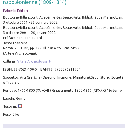
napoléonienne (1809-1814)
Palombi Editori
Boulogne-Billancourt, Académie des Beaux-Arts, Bibliothèque Marmottan,
3 ottobre 2001 - 26 gennaio 2002.
Boulogne-Billancourt, Académie des Beaux-Arts, Bibliothèque Marmottan,
3 octobre 2001 - 26 janvier 2002.
Préface par Jean Tulard.
Testo Francese.
Roma, 2001; br., pp. 182, ill. b/n e col., cm 24x28.
(Arte e Archeologia).
collana:
Arte e Archeologia
ISBN
:
88-7621-190-X
-
EAN13
:
9788876211904
Soggetto: Arti Grafiche (Disegno, Incisione, Miniatura),Saggi Storici,Società
e Tradizioni
Periodo: 1400-1800 (XV-XVIII) Rinascimento,1800-1960 (XIX-XX) Moderno
Luoghi: Roma
Testo in:
Peso: 0 kg