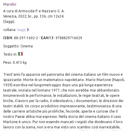
Marsilio
A cura di Armocida P. e Nazzaro G. A.
Venezia, 2022; br., pp. 336, cm 12x24.
(Saggi).
collana:
Saggi
ISBN
:
88-297-1602-2
-
EAN13
:
9788829716029
Soggetto: Cinema
Testo in:
Peso: 0.415 kg
Trent'anni fa appariva nel panorama del cinema italiano un film nuovo e
spiazzante: Morte di un matematico napoletano. Mario Martone (Napoli,
1959) esordiva nel lungometraggio dopo una già lunga esperienza
teatrale, iniziata nel lontano 1977, che non avrebbe mai abbandonato.
Innumerevoli le performance, le installazioni, le regie teatrali, le opere
liriche, il lavoro per la radio, il videoteatro, i documentari, le direzioni dei
teatri stabili. Un corpo produttivo impressionante, testimonianza di una
delle carriere artistiche più prolifiche, feconde, aperte e curiose che il
nostro Paese abbia mai espresso. Nella storia del cinema italiano il caso
Martone è unico. Pur non essendo mancati i registi che dividevano il loro
lavoro con la scena, non si era mai visto uno scambio così inarrestabile,