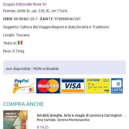
Gruppo Editoriale Nove Srl
Firenze, 2008; br., pp. 320, ill., cm 17x24.
ISBN
:
88-88463-26-7
-
EAN13
:
9788888463261
Soggetto: Cultura del Viaggio,Regioni e Stati,Società e Tradizioni
Luoghi: Toscana
Testo in:
Peso: 0.74 kg
non disponibile - NON ordinabile
COMPRA ANCHE
Amabili streghe. Arte e magie di Leonora Carrington e Remedios Varo
Pina Varriale; Serena Montesarchio
€ 14.25