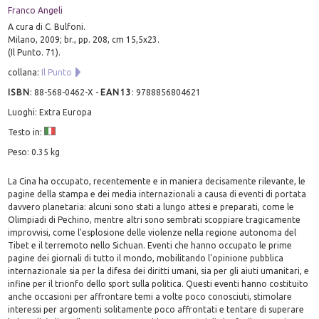
Franco Angeli
A cura di C. Bulfoni.
Milano, 2009; br., pp. 208, cm 15,5x23.
(Il Punto. 71).
collana:
Il Punto
ISBN
:
88-568-0462-X
-
EAN13
:
9788856804621
Luoghi: Extra Europa
Testo in:
Peso: 0.35 kg
La Cina ha occupato, recentemente e in maniera decisamente rilevante, le
pagine della stampa e dei media internazionali a causa di eventi di portata
davvero planetaria: alcuni sono stati a lungo attesi e preparati, come le
Olimpiadi di Pechino, mentre altri sono sembrati scoppiare tragicamente
improvvisi, come l'esplosione delle violenze nella regione autonoma del
Tibet e il terremoto nello Sichuan. Eventi che hanno occupato le prime
pagine dei giornali di tutto il mondo, mobilitando l'opinione pubblica
internazionale sia per la difesa dei diritti umani, sia per gli aiuti umanitari, e
infine per il trionfo dello sport sulla politica. Questi eventi hanno costituito
anche occasioni per affrontare temi a volte poco conosciuti, stimolare
interessi per argomenti solitamente poco affrontati e tentare di superare