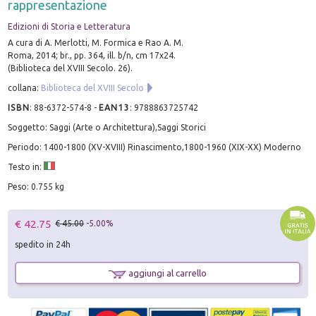
rappresentazione
Edizioni di Storia e Letteratura
A cura di A. Merlotti, M. Formica e Rao A. M.
Roma, 2014; br., pp. 364, ill. b/n, cm 17x24.
(Biblioteca del XVIII Secolo. 26).
collana:
Biblioteca del XVIII Secolo
ISBN
:
88-6372-574-8
-
EAN13
:
9788863725742
Soggetto: Saggi (Arte o Architettura),Saggi Storici
Periodo: 1400-1800 (XV-XVIII) Rinascimento,1800-1960 (XIX-XX) Moderno
Testo in:
Peso: 0.755 kg
€ 42.75
€ 45.00
-5.00%
spedito in 24h
aggiungi al carrello