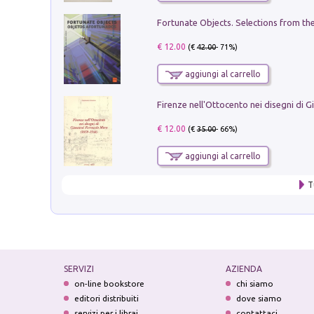
€ 12.00
(€
42.00
- 71%)
aggiungi al carrello
€ 12.00
(€
35.00
- 66%)
aggiungi al carrello
T
SERVIZI
AZIENDA
on-line bookstore
chi siamo
editori distribuiti
dove siamo
servizi per i librai
contattaci