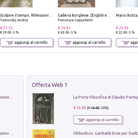
Scolpire il tempo. Riflessioni sul cinema.
Galleria Borghese. [English edition]
Tarkovskij Andrej
Francesca Cappelletti
€ 27.55
€ 59.85
€ 20.90
€ 29.00 -5 %
€ 63.00 -5 %
€ 22.00 -5 %
aggiungi al carrello
aggiungi al carrello
aggiu
Offerta Web 1
Get the led out. Come i Led Zeppelin divennero la più grande band del mondo
€ 36.00
(€
45.00
- 20%)
aggiungi al carrello
Con questa faccia qui. Le canzoni che hanno fatto la storia di Ligabue