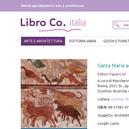
libreria specializzata in arte e architettura
ARTE E ARCHITETTURA
EDITORIA VARIA
GIOCHI E FUME
Santa Maria ad
Editori Paparo srl
A cura di Maccherin
Roma, 2021; br., pp.
(Confine. Ricerche di
collana:
Confine. Ri
ISBN
:
88-31983-47
Soggetto: Architett
Luoghi: Lazio