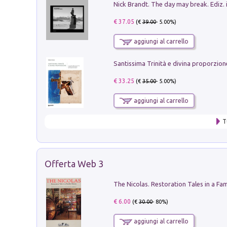
Nick Brandt. The day may break. Ediz. i
€ 37.05
(€
39.00
- 5.00%)
aggiungi al carrello
€ 33.25
(€
35.00
- 5.00%)
aggiungi al carrello
T
Offerta Web 3
€ 6.00
(€
30.00
- 80%)
aggiungi al carrello