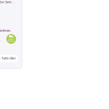
Genio ed epidemia. La storia del dottor Semmelweis, il Salvatore delle Madri
riedman.
Tutti i libri