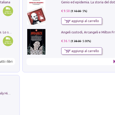
taliana
€ 9.50
(€
10.00
- 5%)
aggiungi al carrello
Angeli custodi, Arcangeli e Milton F
Santissima Trinità e divina proporzione. Lo studio della proporzione nell'arte come ricerca del mistero trinitario
€ 36.1
(€
38.00
- 5.00%)
aggiungi al carrello
utti i libri
The Nicolas. Restoration Tales in a Family History