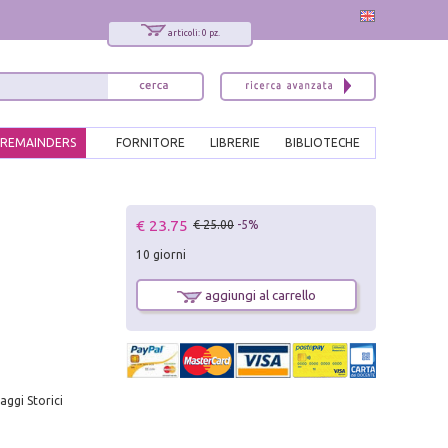
articoli: 0 pz.
REMAINDERS
FORNITORE
LIBRERIE
BIBLIOTECHE
x
€ 23.75
€ 25.00
-5%
Interessato ai nostri libri?
10 giorni
Allora iscriviti alla nostra newsletter!
Sarai informato delle nostre novità, potrai
aggiungi al carrello
comunque cancellarti quando desideri.
modulo di iscrizione
aggi Storici