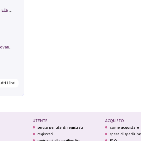
Fortunate Objects. Selections from the Ella Fontanals-Cisneros Collection. Objetos Afortunados. Selección de la Colección Ella Fontanals-Cisneros
Firenze nell'Ottocento nei disegni di Giovanni Ferruccio Moro (1859­1948)
utti i libri
UTENTE
ACQUISTO
servizi per utenti registrati
come acquistare
registrati
spese di spedizio
registrati alla mailing list
FAQ