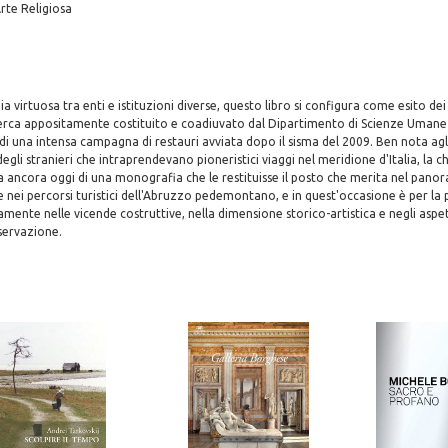
Arte Religiosa
ia virtuosa tra enti e istituzioni diverse, questo libro si configura come esito dei
cerca appositamente costituito e coadiuvato dal Dipartimento di Scienze Umane 
e di una intensa campagna di restauri avviata dopo il sisma del 2009. Ben nota agl
egli stranieri che intraprendevano pioneristici viaggi nel meridione d'Italia, la c
 ancora oggi di una monografia che le restituisse il posto che merita nel pano
e nei percorsi turistici dell'Abruzzo pedemontano, e in quest'occasione è per la 
mente nelle vicende costruttive, nella dimensione storico-artistica e negli aspetti
servazione.