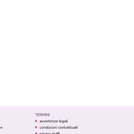
TERMINI
avvertenze legali
ne
condizioni contrattuali
privacy (pdf)