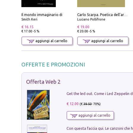
Il mondo immaginario di
Carlo Scarpa. Poetica dell'arredo. Tavoli e sedie-Poetics of furniture. Tables and chairs. Ediz. bilingue
Smith Keri
Luciano Pollifrone
€ 16.15
€ 19.00
€ 17.00 -5 %
€ 20.00 -5 %
aggiungi al carrello
aggiungi al carrello
OFFERTE E PROMOZIONI
Offerta Web 2
€ 12.00
(€
39.50
- 70%)
aggiungi al carrello