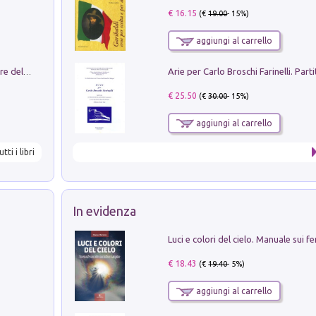
€ 16.15
(€
19.00
- 15%)
aggiungi al carrello
Klose dell'altro mondo. Miro il pescatore del goal
€ 25.50
(€
30.00
- 15%)
aggiungi al carrello
utti i libri
In evidenza
€ 18.43
(€
19.40
- 5%)
aggiungi al carrello