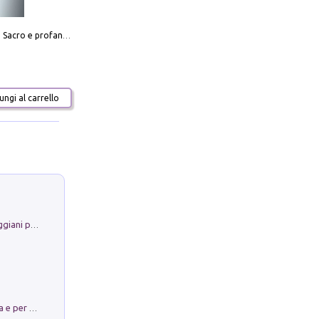
Mario Botta. Sacro e profano-Sacred and profane
ngi al carrello
La Porta Filosofica di Claudio Parmiggiani per il Sacro Eremo di Camaldoli
Obbedisco. Garibaldi Eroe per Scelta e per Destino