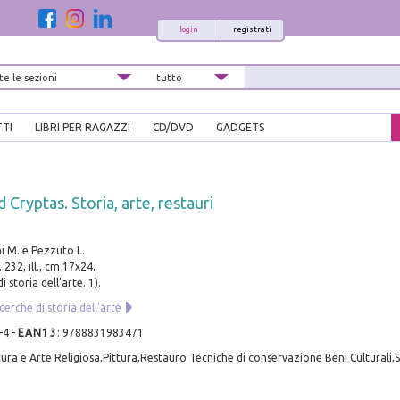
login
registrati
TTI
LIBRI PER RAGAZZI
CD/DVD
GADGETS
 Cryptas. Storia, arte, restauri
i M. e Pezzuto L.
 232, ill., cm 17x24.
 storia dell'arte. 1).
cerche di storia dell'arte
-4
-
EAN13
:
9788831983471
ura e Arte Religiosa,Pittura,Restauro Tecniche di conservazione Beni Culturali,S