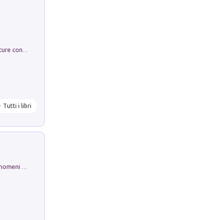
Arie per Carlo Broschi Farinelli. Partiture con riduzione per clavicembalo (o pianoforte). Seconda serie. Vol. 5
Tutti i libri
Luci e colori del cielo. Manuale sui fenomeni ottici che si verificano in atmosfera, nella scienza e nella storia: come osservarli e fotografarli