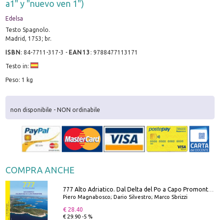
a1" y "nuevo ven 1")
Edelsa
Testo Spagnolo.
Madrid, 1753; br.
ISBN
:
84-7711-317-3
-
EAN13
:
9788477113171
Testo in:
Peso: 1 kg
non disponibile - NON ordinabile
COMPRA ANCHE
777 Alto Adriatico. Dal Delta del Po a Capo Promontore. Con QR Code
Piero Magnabosco; Dario Silvestro; Marco Sbrizzi
€ 28.40
€ 29.90 -5 %