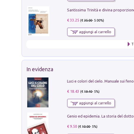
€ 33.25
(€
35.00
- 5.00%)
aggiungi al carrello
T
In evidenza
€ 18.43
(€
19.40
- 5%)
aggiungi al carrello
€ 9.50
(€
10.00
- 5%)