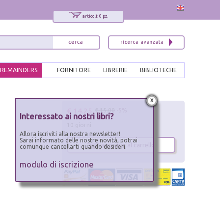
articoli: 0 pz.
REMAINDERS
FORNITORE
LIBRERIE
BIBLIOTECHE
x
€ 14.25
€ 15.00
-5%
Interessato ai nostri libri?
10 giorni
Allora iscriviti alla nostra newsletter!
Sarai informato delle nostre novità, potrai
aggiungi al carrello
comunque cancellarti quando desideri.
modulo di iscrizione