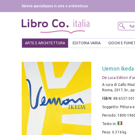
libreria specializzata in arte e architettura
ARTE E ARCHITETTURA
EDITORIA VARIA
GIOCHI E FUME
Uemon Ikeda
De Luca Editori d'a
A cura di Gallo Maz
Roma, 2017; br., pp.
ISBN
:
88-6557-301
Soggetto: Pittura e
Periodo: 1800-196
Testo in:
Peso: 0.374 kg