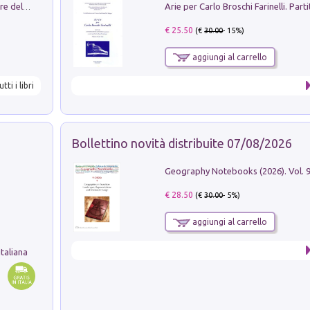
Klose dell'altro mondo. Miro il pescatore del goal
€ 25.50
(€
30.00
- 15%)
aggiungi al carrello
utti i libri
Bollettino novità distribuite 07/08/2026
€ 28.50
(€
30.00
- 5%)
aggiungi al carrello
taliana