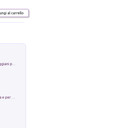
ngi al carrello
La Porta Filosofica di Claudio Parmiggiani per il Sacro Eremo di Camaldoli
Obbedisco. Garibaldi Eroe per Scelta e per Destino