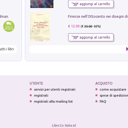
aggiungi al carrello
edman.
€ 12.00
(€
35.00
- 66%)
aggiungi al carrello
utti i libri
UTENTE
ACQUISTO
servizi per utenti registrati
come acquistare
registrati
spese di spedizio
registrati alla mailing list
FAQ
Libro Co. Italia srl