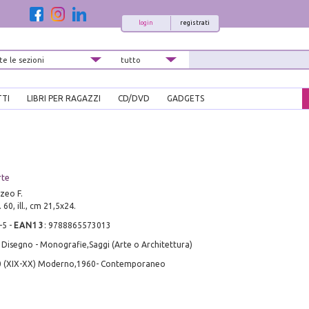
login
registrati
TTI
LIBRI PER RAGAZZI
CD/DVD
GADGETS
rte
zeo F.
 60, ill., cm 21,5x24.
-5
-
EAN13
:
9788865573013
 Disegno - Monografie,Saggi (Arte o Architettura)
0 (XIX-XX) Moderno,1960- Contemporaneo