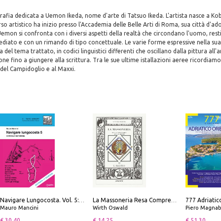
fia dedicata a Uemon Ikeda, nome d'arte di Tatsuo Ikeda. L'artista nasce a Kob
so artistico ha inizio presso l'Accademia delle Belle Arti di Roma, sua città d'ad
emon si confronta con i diversi aspetti della realtà che circondano l'uomo, re
ediato e con un rimando di tipo concettuale. Le varie forme espressive nella su
 del tema trattato, in codici linguistici differenti che oscillano dalla pittura all'a
ione fino a giungere alla scrittura. Tra le sue ultime istallazioni aeree ricordiam
del Campidoglio e al Maxxi.
Navigare Lungocosta. Vol. 5: Corsica e Sardegna
La Massoneria Resa Comprensibile ai Suoi Adepti. Vol. 3: il Maestro.
Mauro Mancini
Wirth Oswald
Piero Magnabosco; Dar
€ 30.40
€ 14.25
€ 51.30