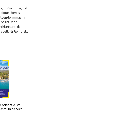
e, in Giappone, nel
ozione, dove si
stituendo immagini
a opera sono
rchitettura, dal
o quelle di Roma alla
777 Adriatico orientale. Vol. 1: Istria, Costa della Dalmazia da Smrika a Zara, Isole del Quarnaro, Pag, Arcipelaghi di Zara, Sibenico e Incoronate
io Silvestro; Marco Sbrizzi