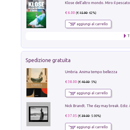
€ 6.00
(€
15.90
- 62%)
aggiungi al carrello
T
Spedizione gratuita
Umbria. Anima tempo bellezza
€ 38.00
(€
40.00
- 5%)
aggiungi al carrello
Nick Brandt. The day may break. Ediz. i
€ 37.05
(€
39.00
- 5.00%)
aggiungi al carrello