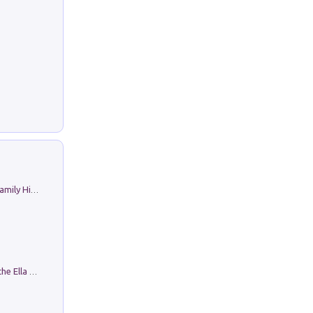
The Nicolas. Restoration Tales in a Family History
Fortunate Objects. Selections from the Ella Fontanals-Cisneros Collection. Objetos Afortunados. Selección de la Colección Ella Fontanals-Cisneros