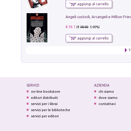
aggiungi al carrello
Angeli custodi, Arcangeli e Milton Fri
€ 36.1
(€
38.00
- 5.00%)
aggiungi al carrello
T
SERVIZI
AZIENDA
on-line bookstore
chi siamo
editori distribuiti
dove siamo
servizi per i librai
contattaci
servizi per le biblioteche
servizi per editori