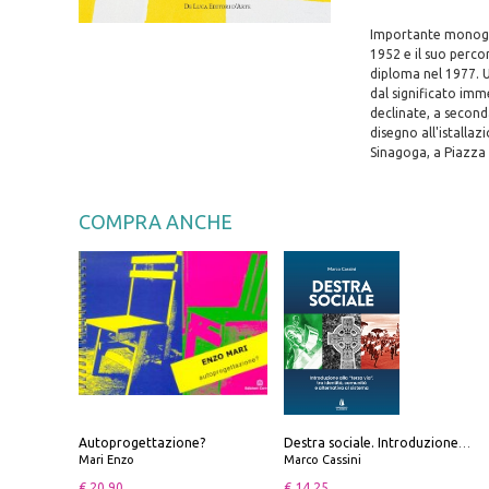
Importante monogra
1952 e il suo percor
diploma nel 1977. U
dal significato imm
declinate, a seconda
disegno all'istallaz
Sinagoga, a Piazza 
COMPRA ANCHE
Autoprogettazione?
Destra sociale. Introduzione alla «terza via», tra identità, comunità e alternativa al sistema
Mari Enzo
Marco Cassini
€ 20.90
€ 14.25