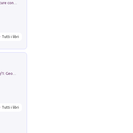
Arie per Carlo Broschi Farinelli. Partiture con riduzione per clavicembalo (o pianoforte). Seconda serie. Vol. 5
Tutti i libri
Geography Notebooks (2026). Vol. 9/1: Geographies in transition: landscapes, representations and territorial change
Tutti i libri