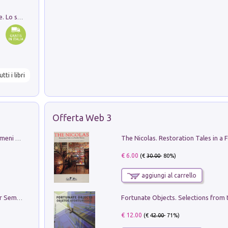
Santissima Trinità e divina proporzione. Lo studio della proporzione nell'arte come ricerca del mistero trinitario
utti i libri
Offerta Web 3
Luci e colori del cielo. Manuale sui fenomeni ottici che si verificano in atmosfera, nella scienza e nella storia: come osservarli e fotografarli
€ 6.00
(€
30.00
- 80%)
aggiungi al carrello
Genio ed epidemia. La storia del dottor Semmelweis, il Salvatore delle Madri
€ 12.00
(€
42.00
- 71%)