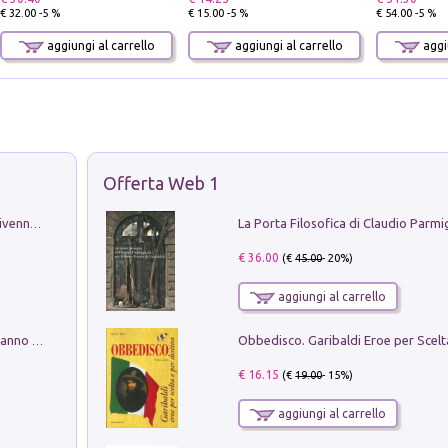
€ 32.00 -5 %
€ 15.00 -5 %
€ 54.00 -5 %
aggiungi al carrello
aggiungi al carrello
aggiu
Offerta Web 1
Get the led out. Come i Led Zeppelin divennero la più grande band del mondo
€ 36.00
(€
45.00
- 20%)
aggiungi al carrello
Con questa faccia qui. Le canzoni che hanno fatto la storia di Ligabue
€ 16.15
(€
19.00
- 15%)
aggiungi al carrello