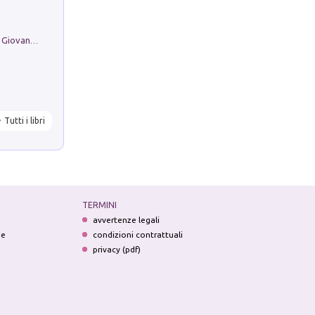
Firenze nell'Ottocento nei disegni di Giovanni Ferruccio Moro (1859­1948)
Tutti i libri
TERMINI
avvertenze legali
ne
condizioni contrattuali
privacy (pdf)