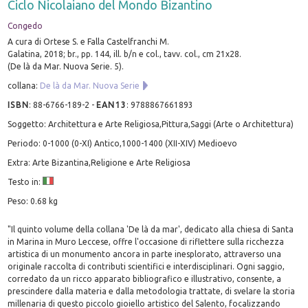
Ciclo Nicolaiano del Mondo Bizantino
Congedo
A cura di Ortese S. e Falla Castelfranchi M.
Galatina, 2018; br., pp. 144, ill. b/n e col., tavv. col., cm 21x28.
(De là da Mar. Nuova Serie. 5).
collana:
De là da Mar. Nuova Serie
ISBN
:
88-6766-189-2
-
EAN13
:
9788867661893
Soggetto: Architettura e Arte Religiosa,Pittura,Saggi (Arte o Architettura)
Periodo: 0-1000 (0-XI) Antico,1000-1400 (XII-XIV) Medioevo
Extra: Arte Bizantina,Religione e Arte Religiosa
Testo in:
Peso: 0.68 kg
"Il quinto volume della collana 'De là da mar', dedicato alla chiesa di Santa
in Marina in Muro Leccese, offre l'occasione di riflettere sulla ricchezza
artistica di un monumento ancora in parte inesplorato, attraverso una
originale raccolta di contributi scientifici e interdisciplinari. Ogni saggio,
corredato da un ricco apparato bibliografico e illustrativo, consente, a
prescindere dalla materia e dalla metodologia trattate, di svelare la storia
millenaria di questo piccolo gioiello artistico del Salento, focalizzando