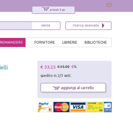
articoli: 0 pz.
REMAINDERS
FORNITORE
LIBRERIE
BIBLIOTECHE
€ 33.25
elli
€ 35.00
-5%
spedito in 2/3 sett.
aggiungi al carrello