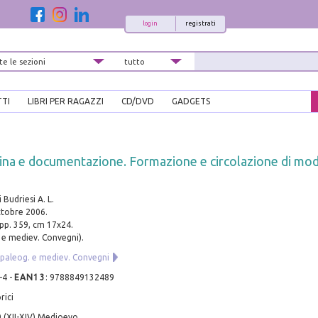
login
registrati
TTI
LIBRI PER RAGAZZI
CD/DVD
GADGETS
dina e documentazione. Formazione e circolazione di mod
Budriesi A. L.
ttobre 2006.
 pp. 359, cm 17x24.
 e mediev. Convegni).
 paleog. e mediev. Convegni
-4
-
EAN13
:
9788849132489
rici
 (XII-XIV) Medioevo