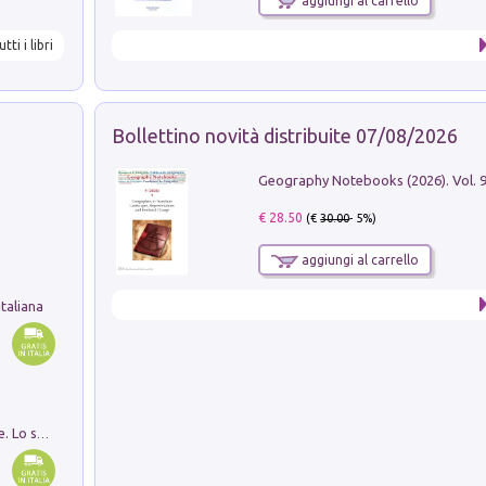
aggiungi al carrello
utti i libri
Bollettino novità distribuite 07/08/2026
€ 28.50
(€
30.00
- 5%)
aggiungi al carrello
taliana
Santissima Trinità e divina proporzione. Lo studio della proporzione nell'arte come ricerca del mistero trinitario