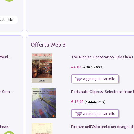
utti i libri
Offerta Web 3
Luci e colori del cielo. Manuale sui fenomeni ottici che si verificano in atmosfera, nella scienza e nella storia: come osservarli e fotografarli
€ 6.00
(€
30.00
- 80%)
aggiungi al carrello
Genio ed epidemia. La storia del dottor Semmelweis, il Salvatore delle Madri
€ 12.00
(€
42.00
- 71%)
aggiungi al carrello
edman.