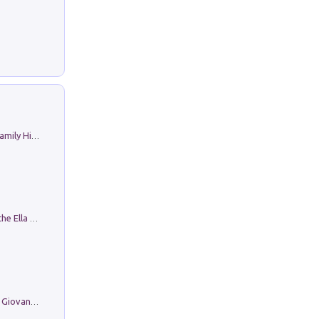
The Nicolas. Restoration Tales in a Family History
Fortunate Objects. Selections from the Ella Fontanals-Cisneros Collection. Objetos Afortunados. Selección de la Colección Ella Fontanals-Cisneros
Firenze nell'Ottocento nei disegni di Giovanni Ferruccio Moro (1859­1948)