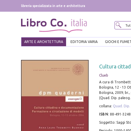
libreria specializzata in arte e architettura
ARTE E ARCHITETTURA
EDITORIA VARIA
GIOCHI E FUME
Cultura citta
Clueb
A cura di Trombetti 
Bologna, 12 - 13 O
Bologna, 2009; br.,
(Quad. Dip. paleog.
collana:
Quad. Dip.
ISBN
:
88-491-3248
Soggetto: Saggi Sto
Periodo: 1000-1400