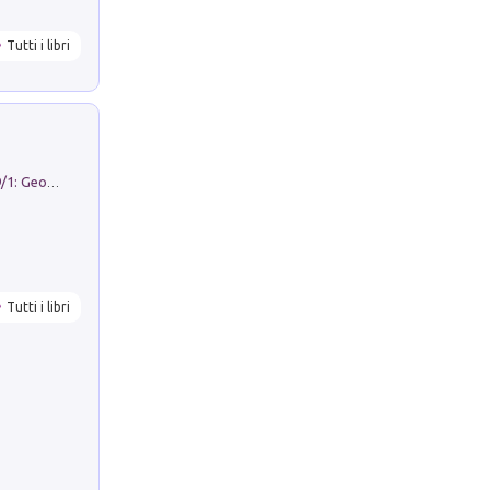
Tutti i libri
Geography Notebooks (2026). Vol. 9/1: Geographies in transition: landscapes, representations and territorial change
Tutti i libri