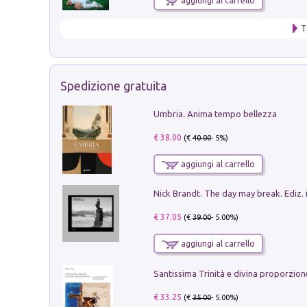
aggiungi al carrello
T
Spedizione gratuita
Umbria. Anima tempo bellezza
€ 38.00
(€
40.00
- 5%)
aggiungi al carrello
Nick Brandt. The day may break. Ediz. i
€ 37.05
(€
39.00
- 5.00%)
aggiungi al carrello
€ 33.25
(€
35.00
- 5.00%)