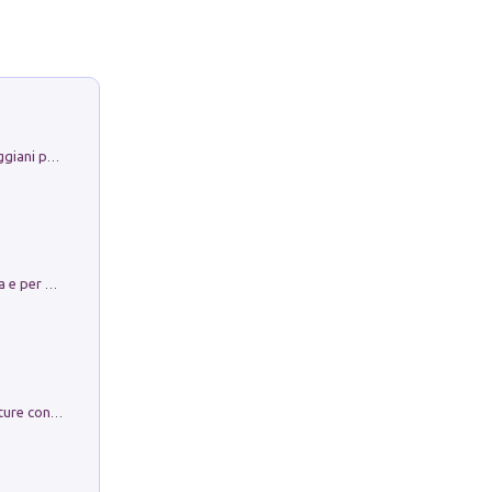
La Porta Filosofica di Claudio Parmiggiani per il Sacro Eremo di Camaldoli
Obbedisco. Garibaldi Eroe per Scelta e per Destino
Arie per Carlo Broschi Farinelli. Partiture con riduzione per clavicembalo (o pianoforte). Seconda serie. Vol. 5