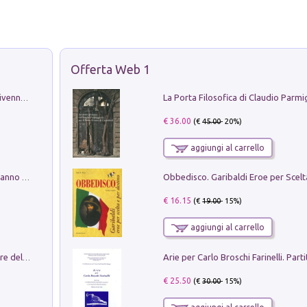
Offerta Web 1
Get the led out. Come i Led Zeppelin divennero la più grande band del mondo
€ 36.00
(€
45.00
- 20%)
aggiungi al carrello
Con questa faccia qui. Le canzoni che hanno fatto la storia di Ligabue
€ 16.15
(€
19.00
- 15%)
aggiungi al carrello
Klose dell'altro mondo. Miro il pescatore del goal
€ 25.50
(€
30.00
- 15%)