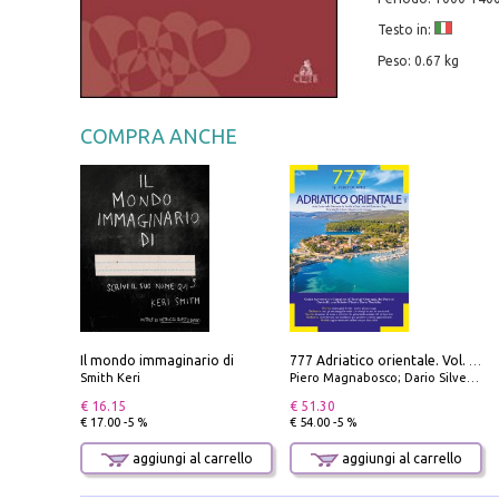
Testo in:
Peso: 0.67 kg
COMPRA ANCHE
Il mondo immaginario di
777 Adriatico orientale. Vol. 1: Istria, Costa della Dalmazia da Smrika a Zara, Isole del Quarnaro, Pag, Arcipelaghi di Zara, Sibenico e Incoronate
Smith Keri
Piero Magnabosco; Dario Silvestro; Marco Sbrizzi
€ 16.15
€ 51.30
€ 17.00 -5 %
€ 54.00 -5 %
aggiungi al carrello
aggiungi al carrello