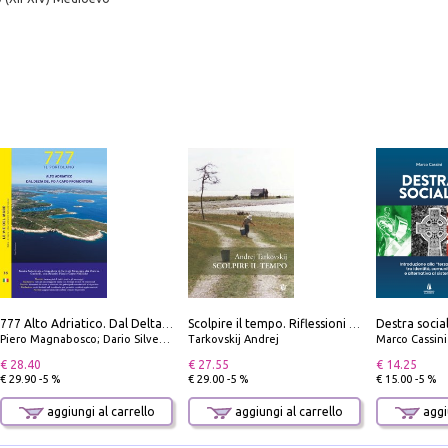
777 Alto Adriatico. Dal Delta del Po a Capo Promontore. Con QR Code
Scolpire il tempo. Riflessioni sul cinema.
Piero Magnabosco; Dario Silvestro; Marco Sbrizzi
Tarkovskij Andrej
Marco Cassini
€ 28.40
€ 27.55
€ 14.25
€ 29.90 -5 %
€ 29.00 -5 %
€ 15.00 -5 %
aggiungi al carrello
aggiungi al carrello
aggiu