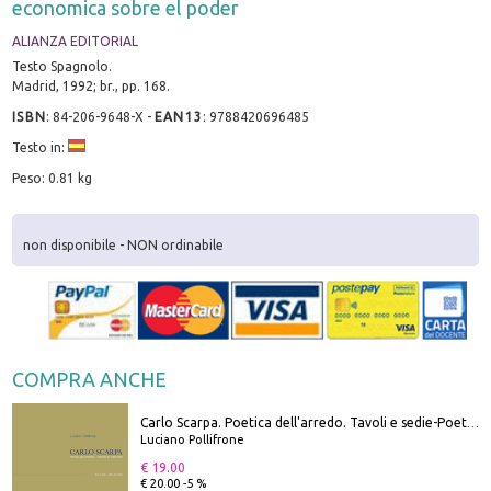
economica sobre el poder
ALIANZA EDITORIAL
Testo Spagnolo.
Madrid, 1992; br., pp. 168.
ISBN
:
84-206-9648-X
-
EAN13
:
9788420696485
Testo in:
Peso: 0.81 kg
non disponibile - NON ordinabile
COMPRA ANCHE
Carlo Scarpa. Poetica dell'arredo. Tavoli e sedie-Poetics of furniture. Tables and chairs. Ediz. bilingue
Luciano Pollifrone
€ 19.00
€ 20.00 -5 %