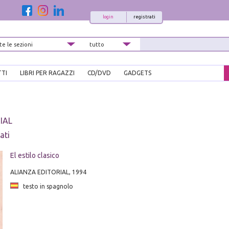
login
registrati
TTI
LIBRI PER RAGAZZI
CD/DVD
GADGETS
IAL
ati
El estilo clasico
ALIANZA EDITORIAL, 1994
testo in spagnolo