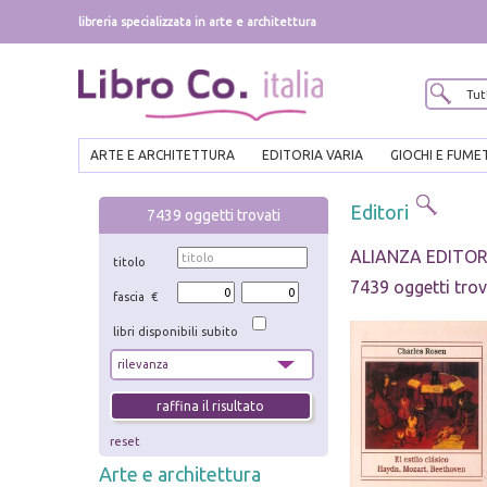
libreria specializzata in arte e architettura
ARTE E ARCHITETTURA
EDITORIA VARIA
GIOCHI E FUME
Editori
7439
oggetti trovati
ALIANZA EDITOR
titolo
7439 oggetti trov
fascia €
libri disponibili subito
reset
Arte e architettura