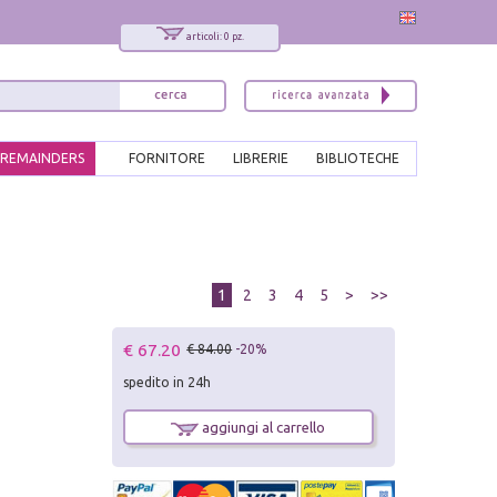
articoli: 0 pz.
REMAINDERS
FORNITORE
LIBRERIE
BIBLIOTECHE
1
2
3
4
5
>
>>
€ 67.20
€ 84.00
-20%
spedito in 24h
aggiungi al carrello