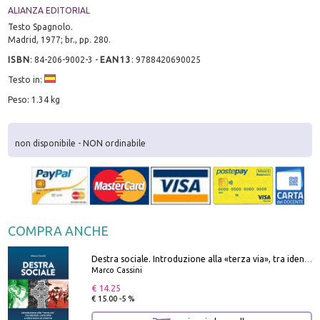
ALIANZA EDITORIAL
Testo Spagnolo.
Madrid, 1977; br., pp. 280.
ISBN
:
84-206-9002-3
-
EAN13
:
9788420690025
Testo in:
Peso: 1.34 kg
non disponibile - NON ordinabile
COMPRA ANCHE
Destra sociale. Introduzione alla «terza via», tra identità, comunità e alternativa al sistema
Marco Cassini
€ 14.25
€ 15.00 -5 %