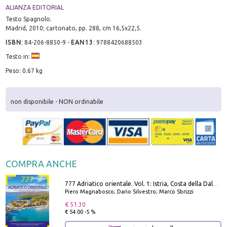
ALIANZA EDITORIAL
Testo Spagnolo.
Madrid, 2010; cartonato, pp. 288, cm 16,5x22,5.
ISBN
:
84-206-8850-9
-
EAN13
:
9788420688503
Testo in:
Peso: 0.67 kg
non disponibile - NON ordinabile
COMPRA ANCHE
777 Adriatico orientale. Vol. 1: Istria, Costa della Dalmazia da Smrika a Zara, Isole del Quarnaro, Pag, Arcipelaghi di Zara, Sibenico e Incoronate
Piero Magnabosco; Dario Silvestro; Marco Sbrizzi
€ 51.30
€ 54.00 -5 %