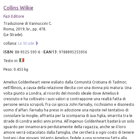
Collins Wilkie
Fazi Editore
Traduzione di Vannuccini C.
Roma, 2019; br., pp. 478.
(Le Strade).
collana:
Le Strade
ISBN
:
88-9325-593-6
-
EAN13
:
9788893255936
Testo in:
Peso: 0.455 kg
Amelius Goldenheart viene esiliato dalla Comunità Cristiana di Tadmor,
nell'Illinois, a causa della relazione illecita con una donna più matura. Una
volta giunto a Londra, al ricordo del mondo ideale dove Amelius è
cresciuto e ha coltivato i suoi valori si contrappone una realtà fatta di
persone senza scrupoli, fra cui spicca John Farnaby, ricchissimo e disonesto
uomo d'affari. Farnaby ha preso in adozione una nipote nel tentativo di
consolare la moglie, affranta per la scomparsa di sua figlia, smarrita tra le
strade di Londra sedici anni prima. All'ingenuo Goldenheart basterà un solo
sguardo per innamorarsi perdutamente della ragazza, anche se il loro
amore verrà ostacolato dalla famiglia, che cercherà a ogni costo di tenere
lontani i due giovani. Intanto Amelius, fedele a una promessa fatta alla