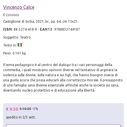
Vincenzo Calce
Il Convivio
Castiglione di Sicilia, 2021; br., pp. 64, cm 15x21.
ISBN
:
88-3274-418-X
-
EAN13
:
9788832744187
Soggetto: Teatro
Testo in:
Peso: 0.161 kg
Il tema pedagogico è al centro del dialogo tra i vari personaggi della
commedia, i quali mostrano opinioni diverse nel tentativo di arginare la
violenza sulle donne, sulla natura e sui figli, che hanno bisogno invece di
una guida sicura che possa educarli alla correttezza morale. Il presupposto
di una famiglia sana diviene essenziale affinché anche la società sia sana,
diventando nucleo protettivo e di educazione alla libertà.
€ 9.50
€ 10.00
-5%
spedito in 2/3 sett.