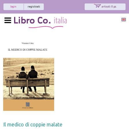
login
registrati
articoli: 0 pz.
Il medico di coppie malate