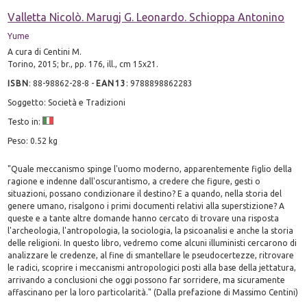
Valletta Nicolò. Marugj G. Leonardo. Schioppa Antonino
Yume
A cura di Centini M.
Torino, 2015; br., pp. 176, ill., cm 15x21.
ISBN
:
88-98862-28-8
-
EAN13
:
9788898862283
Soggetto: Società e Tradizioni
Testo in:
Peso: 0.52 kg
"Quale meccanismo spinge l'uomo moderno, apparentemente figlio della
ragione e indenne dall'oscurantismo, a credere che figure, gesti o
situazioni, possano condizionare il destino? E a quando, nella storia del
genere umano, risalgono i primi documenti relativi alla superstizione? A
queste e a tante altre domande hanno cercato di trovare una risposta
l'archeologia, l'antropologia, la sociologia, la psicoanalisi e anche la storia
delle religioni. In questo libro, vedremo come alcuni illuministi cercarono di
analizzare le credenze, al fine di smantellare le pseudocertezze, ritrovare
le radici, scoprire i meccanismi antropologici posti alla base della jettatura,
arrivando a conclusioni che oggi possono far sorridere, ma sicuramente
affascinano per la loro particolarità." (Dalla prefazione di Massimo Centini)