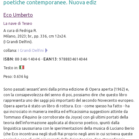
poetiche contemporanee. Nuova ediz
Eco Umberto
La nave di Teseo
A cura di Fedriga R.
Milano, 2023; br., pp. 336, cm 12x24.
(I Grandi Delfini).
collana:
I Grandi Delfini
ISBN
:
88-346-1404-6
-
EAN13
:
9788834614044
Testo in:
Peso: 0.636 kg
Sono passati sessant'anni dalla prima edizione di Opera aperta (1962) e,
con la consapevolezza del senno di poi, possiamo dire che questo libro
rappresenta uno dei saggi più importanti del secondo Novecento europeo.
Opera aperta è stato un libro di rottura. Eco - come spesso ha fatto - ha
qui incrociato in maniera inedita ed efficacissima suggestioni attinte da
Tommaso d'Aquino (e corroborate da Joyce) con gli ultimi portati della
teoria dell'informazione applicata al discorso poetico, spunti dalla
linguistica saussuriana con le sperimentazioni della musica di Luciano Berio
(che Eco incontrava negli studi Rai proprio negli anni in cui scriveva queste