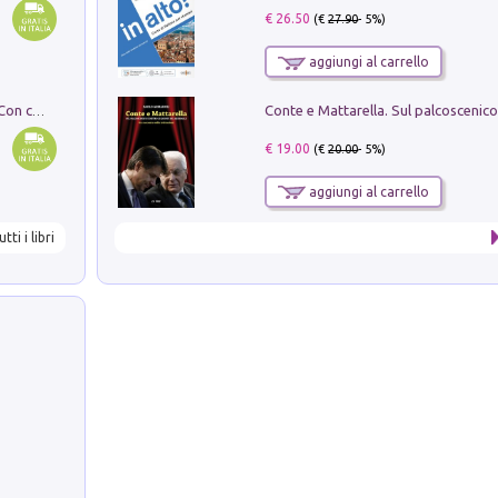
€ 26.50
(€
27.90
- 5%)
aggiungi al carrello
I monumenti funerari del Lazio antico. Con cartella con tavole
€ 19.00
(€
20.00
- 5%)
aggiungi al carrello
utti i libri