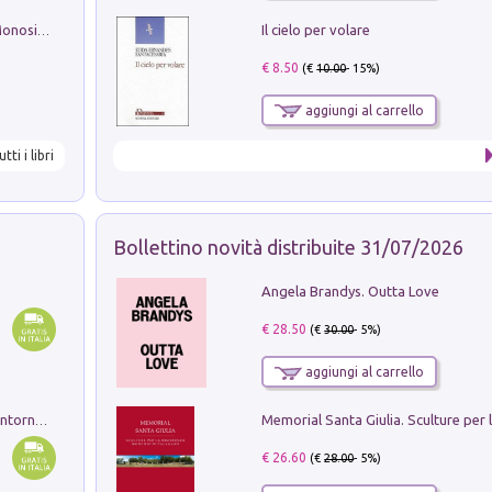
Il cielo per volare
La seduzione del gusto con Pipero & Monosilio
€ 8.50
(€
10.00
- 15%)
aggiungi al carrello
utti i libri
Bollettino novità distribuite 31/07/2026
Angela Brandys. Outta Love
€ 28.50
(€
30.00
- 5%)
aggiungi al carrello
Ruderi delle ville Romano Sabine nei dintorni di Poggio Mirteto. Illustrati dal dott.re prof.re cav.re Ercole Nardi regio ispettore degli scavi e monumenti. Anno 1885. Tavole e studio. Con 25 tavole fuori testo in cartella editoriale
€ 26.60
(€
28.00
- 5%)