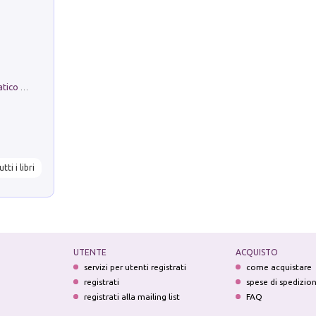
La comparsa. Perché il partito democratico non è mai nato
utti i libri
UTENTE
ACQUISTO
servizi per utenti registrati
come acquistare
registrati
spese di spedizio
registrati alla mailing list
FAQ