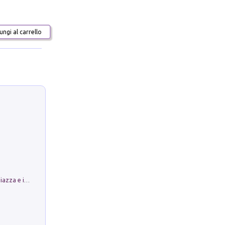
ngi al carrello
Luoghi Magici di Bologna. Vol. 1: la Piazza e i Suoi Simboli Segreti