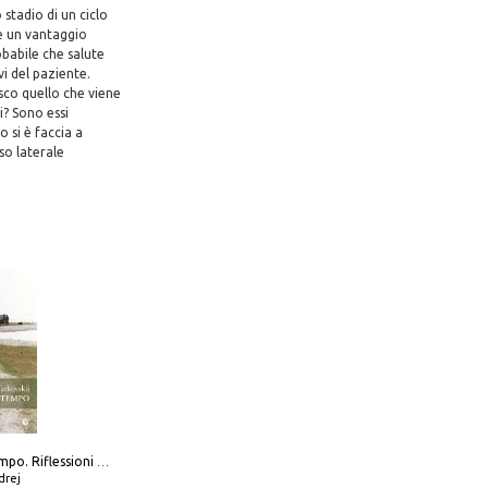
 stadio di un ciclo
e un vantaggio
babile che salute
vi del paziente.
sco quello che viene
i? Sono essi
 si è faccia a
so laterale
Scolpire il tempo. Riflessioni sul cinema.
drej