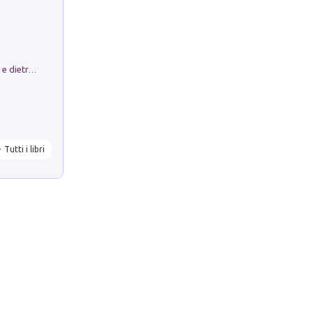
Conte e Mattarella. Sul palcoscenico e dietro le quinte del Quirinale. Un racconto sulle istituzioni
Tutti i libri