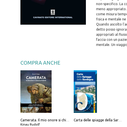
non-specifico. La c
meno appropriato. 
come misura tempor
fisica e mentale ne 
Quando ascolto l'a
detto posso ignorar
appropriati al flus
faccia con un pazie
mentale. Un viaggi
COMPRA ANCHE
Camerata. Il mio onore si chiama fedeltà
Carta delle spiagge della Sardegna. Con custodia
Kinau Rudolf