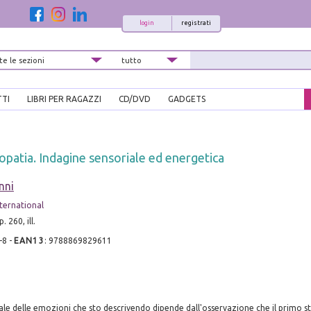
login
registrati
TTI
LIBRI PER RAGAZZI
CD/DVD
GADGETS
eopatia. Indagine sensoriale ed energetica
nni
ternational
. 260, ill.
-8
-
EAN13
:
9788869829611
le delle emozioni che sto descrivendo dipende dall'osservazione che il primo sta