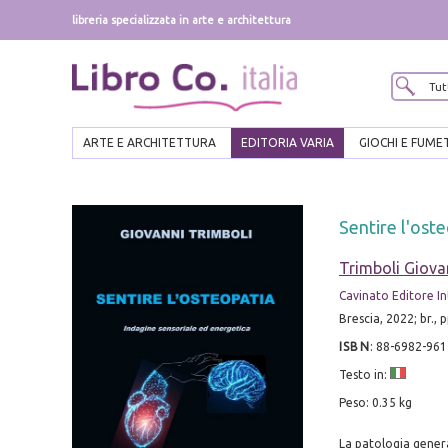
libreria specializzata in arte e architettura
ARTE E ARCHITETTURA
EDITORIA VARIA
GIOCHI E FUME
Sentire l'ost
Trimboli Giova
Cavinato Editore In
Brescia, 2022; br., pp
ISBN
:
88-6982-961
Testo in:
Peso: 0.35 kg
La patologia genera