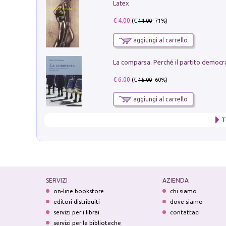
Latex
€ 4.00
(€
14.00
- 71%)
aggiungi al carrello
€ 6.00
(€
15.00
- 60%)
aggiungi al carrello
T
SERVIZI
AZIENDA
on-line bookstore
chi siamo
editori distribuiti
dove siamo
servizi per i librai
contattaci
servizi per le biblioteche