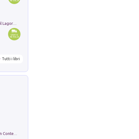
Pastori. Sguardi contemporanei tra il Lagorai e la pianura. Ediz. illustrata
Tutti i libri
in alto! Livello A1. Con CD-Audio. Con Contenuto digitale per accesso on line