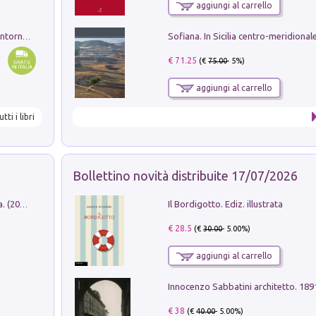
aggiungi al carrello
Ruderi delle ville Romano Sabine nei dintorni di Poggio Mirteto. Illustrati dal dott.re prof.re cav.re Ercole Nardi regio ispettore degli scavi e monumenti. Anno 1885
€ 71.25
(€
75.00
- 5%)
aggiungi al carrello
utti i libri
Bollettino novità distribuite 17/07/2026
Il Bordigotto. Ediz. illustrata
Dromos. Libro periodico di architettura. (2026). Vol. 15: Post-model
€ 28.5
(€
30.00
- 5.00%)
aggiungi al carrello
Innocenzo Sabbatini architetto. 18
€ 38
(€
40.00
- 5.00%)