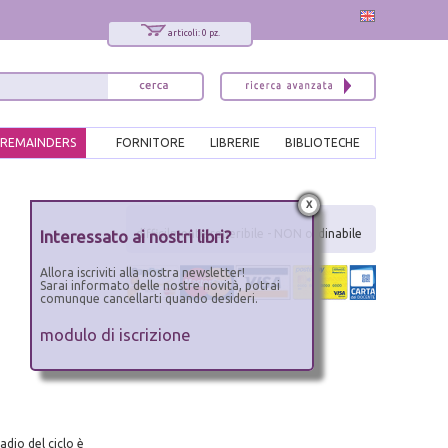
articoli: 0 pz.
REMAINDERS
FORNITORE
LIBRERIE
BIBLIOTECHE
x
Interessato ai nostri libri?
difficilmente reperibile - NON ordinabile
Allora iscriviti alla nostra newsletter!
Sarai informato delle nostre novità, potrai
comunque cancellarti quando desideri.
modulo di iscrizione
dio del ciclo è