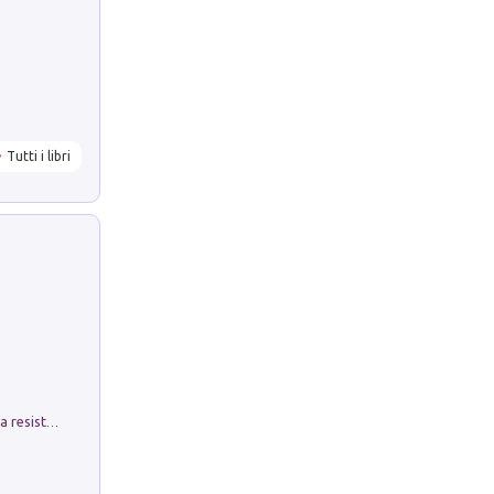
Tutti i libri
Memorial Santa Giulia. Sculture per la resistenza Monchio di Palagano