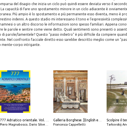
omparsa del disagio che inizia un ciclo può quindi essere deviata verso il secondo
La capacità di fare uno spostamento minore in un ciclo adiacente è ovviament
anea. Più ampio è lo spostamento e più permanente esso diventa, meno è pro
restino indenni. A questo stadio mi interessano il tono e l'espressività complessi
namnesi o un altro discorso le informazioni sono spesso familiari. Appena cono
e le parole e sentire come viene detto. Quali sentimenti sono presenti o assent
so di parole/lamentele? Questo "passo indietro" è più difficile da compiere quando
nte. Nel confronto facciale diretto esso sarebbe descritto meglio come un "pas
o mente-corpo intrigante.
777 Adriatico orientale. Vol. 2: Costa della Dalmazia da Zara a Molunat, Isole della Dalmazia Meridionale e Montenegro
Galleria Borghese. [English edition]
Piero Magnabosco; Dario Silvestro; Marco Sbrizzi
Francesca Cappelletti
Tarkovskij An