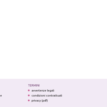
TERMINI
avvertenze legali
ne
condizioni contrattuali
privacy (pdf)