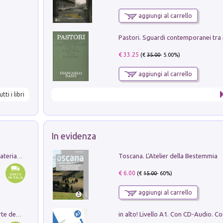
aggiungi al carrello
€ 33.25
(€
35.00
- 5.00%)
aggiungi al carrello
utti i libri
In evidenza
Toscana. L'Atelier della Bestemmia
L'orientalizzante a Capua. Contesti e materiali dagli scavi di Werner Johannowsky nella necropoli di Fornaci. Nuova ediz.
€ 6.00
(€
15.00
- 60%)
aggiungi al carrello
Ricerche dei dottorandi in storia dell'arte della Sapienza