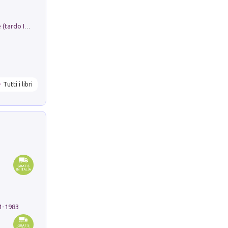
Sofiana. In Sicilia centro-meridionale (tardo III-metà IX secolo d.C.): dall'agro-town tardo-imperiale al villaggio medio-bizantino. Nuova ediz.
Tutti i libri
91-1983