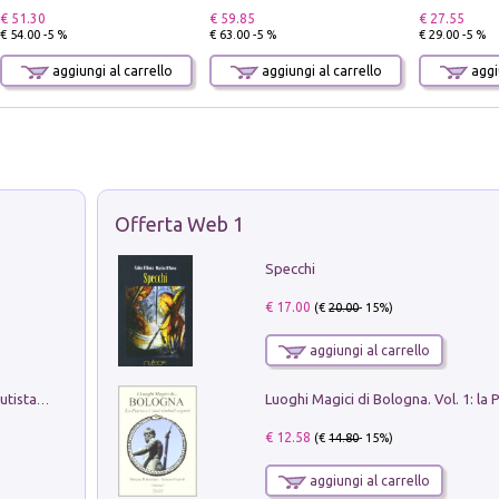
€ 51.30
€ 59.85
€ 27.55
€ 54.00 -5 %
€ 63.00 -5 %
€ 29.00 -5 %
aggiungi al carrello
aggiungi al carrello
aggiu
Offerta Web 1
Specchi
€ 17.00
(€
20.00
- 15%)
aggiungi al carrello
Pietro Bellotti Detto Canaletty. Un Vedutista Veneziano nella Francia dell'Ancien Régime
€ 12.58
(€
14.80
- 15%)
aggiungi al carrello