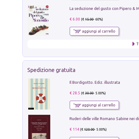
€ 6.00
(€
15.00
- 60%)
aggiungi al carrello
T
Spedizione gratuita
Il Bordigotto. Ediz. illustrata
€ 28.5
(€
30.00
- 5.00%)
aggiungi al carrello
€ 114
(€
120.00
- 5.00%)